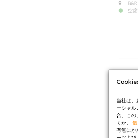
B&R
空席
2026/08
Cooki
0246
モデル
当社は、
Cze
ーシャル
B&R
合、この
空席
くか、
個
有無にか
ーおよび