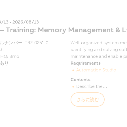
/13 - 2026/08/13
 – Training: Memory Management & Li
ナンバー: TR2-0251-0
Well-organized system memo
ch
identifying and solving sof
 HQ: Brno
maintenance and enable pr
あり
Requirements
Automation Studio
Contents
Describe the…
さらに読む