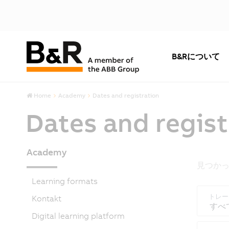
B&Rについて
Home
Academy
Dates and registration
Dates and regist
Academy
見つかっ
Learning formats
トレー
Kontakt
すべ
Digital learning platform