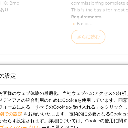
 HQ: Brno
commissioning complete 
あり
This is the basis for most o
Requirements
Basic…
さらに読む
/12 - 2026/08/12
eの設定
 – Training: ST Programming IEC6113
ナンバー: TR1-0246-0
The IEC 61131-3 programmi
お客様のウェブ体験の最適化、当社ウェブへのアクセスの分析
ch
access to PLC programmin
メディアとの統合利用のためにCookieを使用しています。同
 HQ: Brno
Requirements
フォームにある「すべてのCookieを受け入れる」をクリック
あり
Automation Studio
別での設定
をお願いいたします。技術的に必要となるCookie
Contents
かわらず設定されます。詳細については、Cookieの使用に関
Use Automation Studio's
プライバシーポリシ
ーをご覧ください。