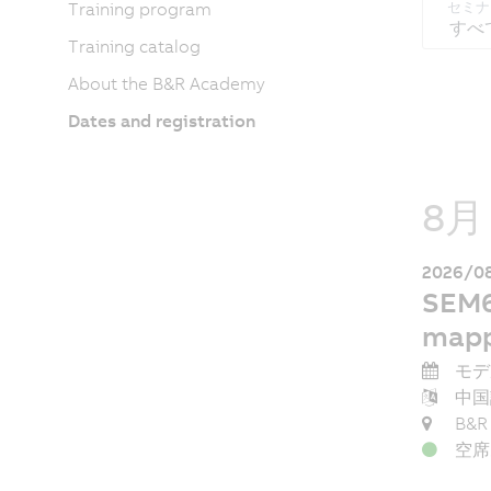
セミナ
Training program
すべ
Training catalog
About the B&R Academy
Dates and registration
8月
2026/08
SEM61
mapp
モデ
中国
B&R
空席