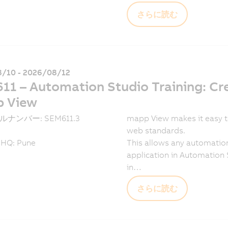
さらに読む
/10 - 2026/08/12
1 – Automation Studio Training: Cre
 View
ルナンバー: SEM611.3
mapp View makes it easy t
web standards.
 HQ: Pune
This allows any automation
application in Automation 
in…
さらに読む