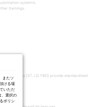
automation systems.
ther trainings.
1-3
ng languages (ST, LD, FBD) provide standardized
、またソ
g.
意頂ける場
していただ
は、選択の
するポリシ
 editor and SmartEdit features