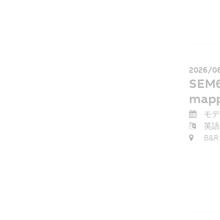
2026/08
SEM61
mapp
モデ
英語
B&R