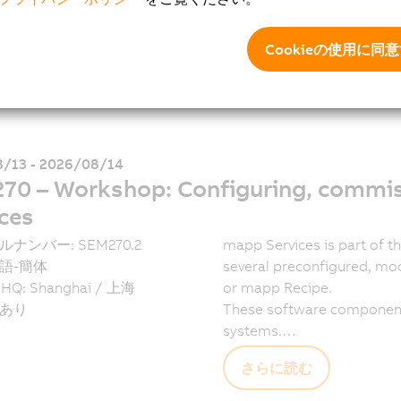
Work with basic elemen
Cookieの使用に同
さらに読む
/13 - 2026/08/14
70 – Workshop: Configuring, commis
ces
ルナンバー: SEM270.2
mapp Services is part of 
語-簡体
several preconfigured, m
 HQ: Shanghai / 上海
or mapp Recipe.
あり
These software components
systems.…
さらに読む