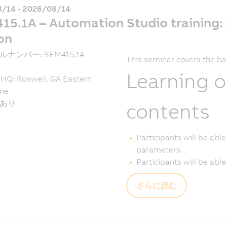
/14 - 2026/08/14
15.1A – Automation Studio training:
on
ナンバー: SEM415.1A
This seminar covers the ba
Learning o
HQ: Roswell, GA Eastern
ne
あり
contents
Participants will be abl
parameters.
Participants will be abl
さらに読む