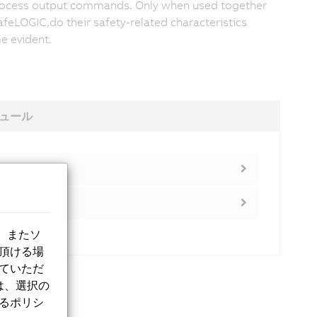
ocess output commands. Only when used together
afeLOGIC,do their safety-related characteristics
 evident.
ュール
、またソ
意頂ける場
していただ
は、選択の
するポリシ