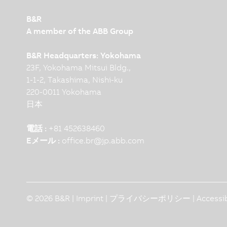
B&R
A member of the ABB Group
B&R Headquarters: Yokohama
23F, Yokohama Mitsui Bldg.,
1-1-2, Takashima, Nishi-ku
220-0011 Yokohama
日本
電話 :
+81 452638460
Eメール :
office.br
@
jp.abb.com
© 2026 B&R |
Imprint
|
プライバシーポリシー
|
Accessi