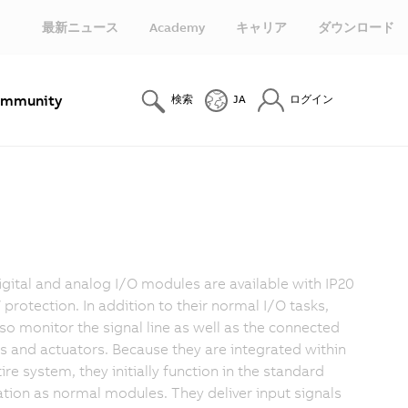
最新ニュース
Academy
キャリア
ダウンロード
mmunity
検索
JA
ログイン
igital and analog I/O modules are available with IP20
 protection. In addition to their normal I/O tasks,
lso monitor the signal line as well as the connected
s and actuators. Because they are integrated within
ire system, they initially function in the standard
ation as normal modules. They deliver input signals