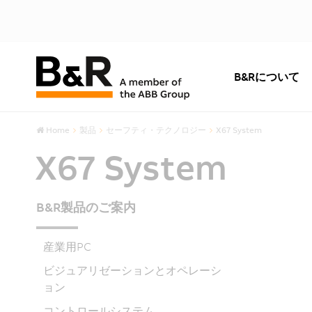
B&Rについて
Home
製品
セーフティ・テクノロジー
X67 System
X67 System
B&R製品のご案内
産業用PC
ビジュアリゼーションとオペレーシ
ョン
コントロールシステム