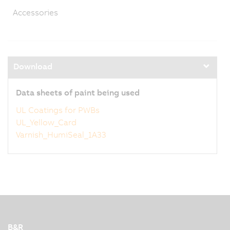
Accessories
Download
Data sheets of paint being used
UL Coatings for PWBs
UL_Yellow_Card
Varnish_HumiSeal_1A33
B&R