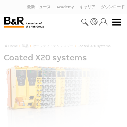
最新ニュース
Academy
キャリア
ダウンロード
Home
製品
セーフティ・テクノロジー
Coated X20 systems
Coated X20 systems