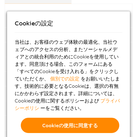
Bus modules
Cookieの設定
CPUs
当社は、お客様のウェブ体験の最適化、当社ウ
ェブへのアクセスの分析、またソーシャルメデ
Intelligent programmable modules
ィアとの統合利用のためにCookieを使用してい
ます。同意頂ける場合、このフォームにある
Digital input modules
「すべてのCookieを受け入れる」をクリックし
ていただくか、
個別での設定
をお願いいたしま
Digital output modules
す。技術的に必要となるCookieは、選択の有無
にかかわらず設定されます。詳細については、
Digital mixed modules
Cookieの使用に関するポリシーおよび
プライバ
シーポリシ
ーをご覧ください。
Analog input modules
Counter and positioning modules
Cookieの使用に同意する