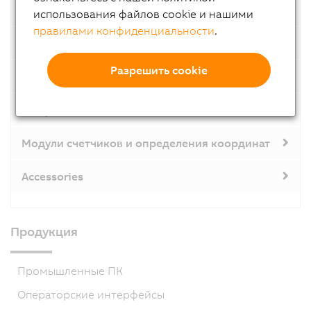
Модули дискретных входов
использования файлов cookie и нашими
правилами конфиденциальности
.
Модули дискретных выходов
Разрешить cookie
Модули дискретных входов/выходов
Модули аналоговых входов
Модули счетчиков и определения координат
Accessories
Продукция
Промышленные ПК
Операторские интерфейсы