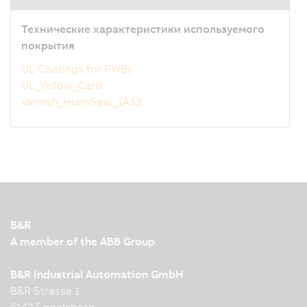
Технические характеристики используемого
покрытия
UL Coatings for PWBs
UL_Yellow_Card
Varnish_HumiSeal_1A33
B&R
A member of the ABB Group
B&R Industrial Automation GmbH
B&R Strasse 1
5142 Eggelsberg