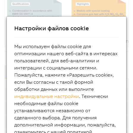
Настройки файлов cookie
*1 : Не имеет значения для технологии безопасности
Мы используем файлы cookie для
оптимизации нашего веб-сайта в интересах
пользователей, для веб-аналитики и
интеграции с социальными сетями.
Компоненты и модули
Пожалуйста, нажмите «Разрешить cookie»,
если Вы согласны с такой формой
обработки данных или выполните
Базовые модули
индивидуальные настройки
. Технически
необходимые файлы cookie
Контроллеры
устанавливаются независимо от
сделанного выбора. Для получения
Программируемые интеллектуальные модули
дополнительной информации, пожалуйста,
ознакомьтесь с нашей политикой