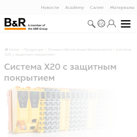
Новости
Academy
Career
Материалы
Home
Продукция
Техника обеспечения безопасности
Система
X20 с защитным покрытием
Система X20 с защитным
покрытием