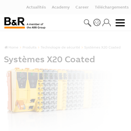
Actualités
Academy
Career
Téléchargements
Home
Produits
Technologie de sécurité
Systèmes X20 Coated
Systèmes X20 Coated