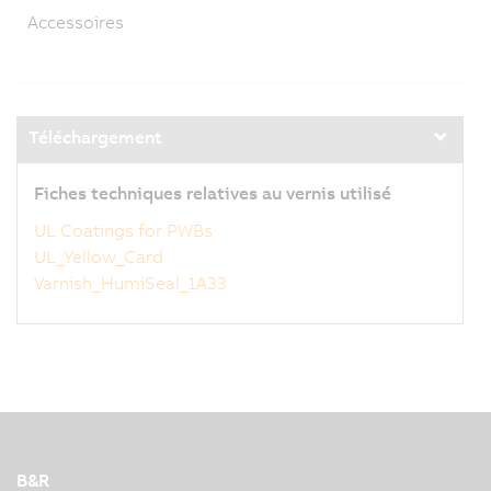
Accessoires
Téléchargement
Fiches techniques relatives au vernis utilisé
UL Coatings for PWBs
UL_Yellow_Card
Varnish_HumiSeal_1A33
B&R