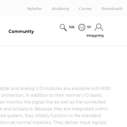
Nyheter
Academy
Career
Downloads
Sök
SV
e
Community
Inloggning
igital and analog I/O modules are available with IP20
 protection. In addition to their normal I/O tasks,
lso monitor the signal line as well as the connected
s and actuators. Because they are integrated within
ire system, they initially function in the standard
ation as normal modules. They deliver input signals