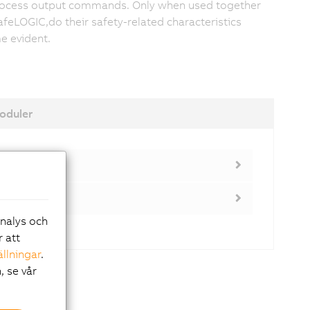
ocess output commands. Only when used together
afeLOGIC,do their safety-related characteristics
 evident.
oduler
analys och
r att
ällningar
.
, se vår