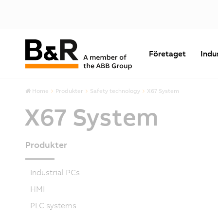
Företaget
Indu
Home
Produkter
Safety technology
X67 System
X67 System
Produkter
Industrial PCs
HMI
PLC systems