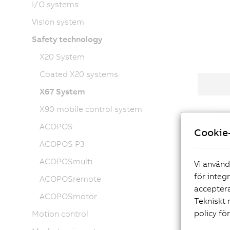
I/O systems
Vision system
Safety technology
X20 System
Coated X20 systems
X67 System
X90 mobile control system
Di
ACOPOS
Cookie-
ACOPOS P3
Di
ACOPOSmulti
Vi använd
för integ
ACOPOSremote
acceptera
ACOPOSmotor
Tekniskt 
policy fö
Motion control