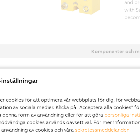
and pr
with S
become
Komponenter och m
gital input modules
inställningar
gital mixed modules
er cookies för att optimera vår webbplats för dig, för webb
ration av sociala medier. Klicka på "Acceptera alla cookies" fö
 denna form av användning eller för att göra
personliga inst
nödvändiga cookies används oavsett val. För mer information
r användning av cookies och våra
sekretessmeddelanden
.