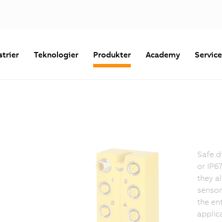
strier
Teknologier
Produkter
Academy
Servic
Safe d
or IP67
they a
sensor
the ent
applic