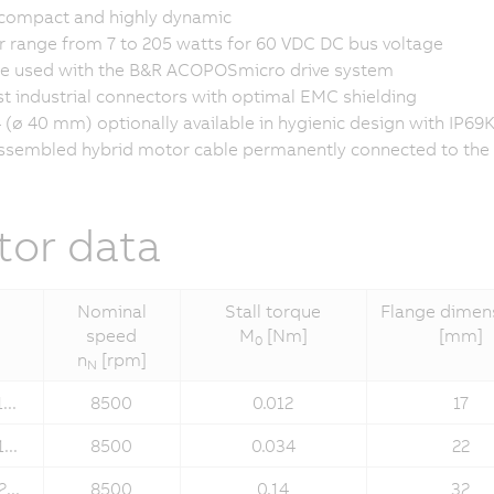
 compact and highly dynamic
 range from 7 to 205 watts for 60 VDC DC bus voltage
e used with the B&R ACOPOSmicro drive system
t industrial connectors with optimal EMC shielding
4 (ø 40 mm) optionally available in hygienic design with IP69
ssembled hybrid motor cable permanently connected to the
or data
Nominal
Stall torque
Flange dimen
speed
M
[Nm]
[mm]
0
n
[rpm]
N
..
8500
0.012
17
..
8500
0.034
22
...
8500
0.14
32