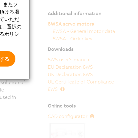
、またソ
意頂ける場
Additional information
していただ
8WSA servo motors
は、選択の
8WSA - General motor data
するポリシ
ing from 17
8WSA - Order key
lly
Downloads
zes with IP54
ienic design
意する
8WS user's manual
EU Declaration 8WS
UK Declaration 8WS
 to 205
UL Certificate of Compliance
solution of
8WS
le –
 used in
Online tools
CAD configurator