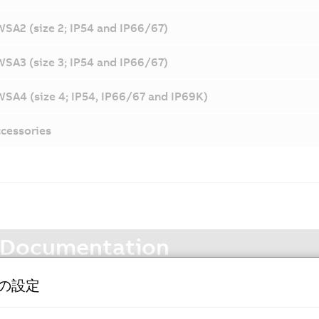
SA2 (size 2; IP54 and IP66/67)
SA3 (size 3; IP54 and IP66/67)
SA4 (size 4; IP54, IP66/67 and IP69K)
cessories
Documentation
8WS user's manual
eの設定