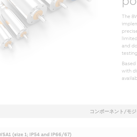
po
The 8W
implem
precis
limite
and do
testin
Based
with d
availab
コンポーネント/モジ
SA1 (size 1; IP54 and IP66/67)