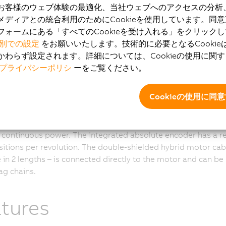
お客様のウェブ体験の最適化、当社ウェブへのアクセスの分析
メディアとの統合利用のためにCookieを使用しています。同
SA servo motor
フォームにある「すべてのCookieを受け入れる」をクリック
別での設定
をお願いいたします。技術的に必要となるCookie
かわらず設定されます。詳細については、Cookieの使用に関
ushless motors are offered in four different diameters rang
プライバシーポリシ
ーをご覧ください。
llimeters. The robust, compact 8WS-series motors are specia
 for harsh industrial environments and are available in all si
67 protection. Size 4 (ø 40 mm) is optionally available in hyg
Cookieの使用に同
9K protection.
rs are designed for 60 VDC and cover a power range from 7
 continuous power. The integrated absolute encoder has a re
itions per revolution. The double-shielded hybrid motor cab
e in 2 lengths – is connected directly to the motor and can be
ag chains.
tures