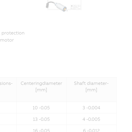
K protection
 motor
sions­
Centering­diameter
Shaft diameter­
[mm]
[mm]
10 -0.05
3 -0.004
13 -0.05
4 -0.005
16 -0.05
6 -0.012