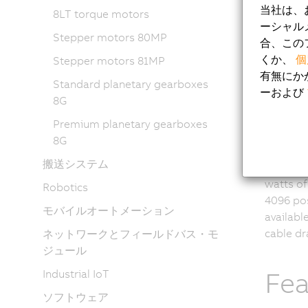
当社は、
8LT torque motors
ーシャル
8W
Stepper motors 80MP
合、この
くか、
個
Stepper motors 81MP
有無にか
These br
Standard planetary gearboxes
ーおよび
to 40 mi
8G
designed
Premium planetary gearboxes
or IP66/
8G
with IP6
搬送システム
The moto
watts of
Robotics
4096 pos
モバイルオートメーション
availabl
cable dr
ネットワークとフィールドバス・モ
ジュール
Fea
Industrial IoT
ソフトウェア