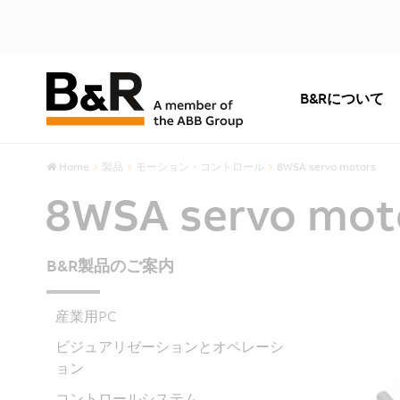
B&Rについて
Home
製品
モーション・コントロール
8WSA servo motors
8WSA servo mot
B&R製品のご案内
産業用PC
ビジュアリゼーションとオペレーシ
ョン
コントロールシステム