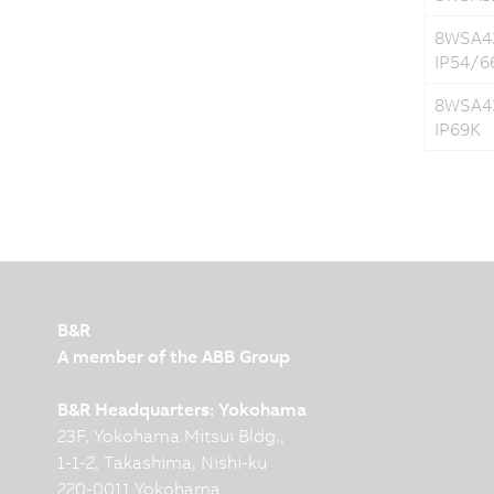
8WSA43
IP54/6
8WSA43
IP69K
B&R
A member of the ABB Group
B&R Headquarters: Yokohama
23F, Yokohama Mitsui Bldg.,
1-1-2, Takashima, Nishi-ku
220-0011 Yokohama