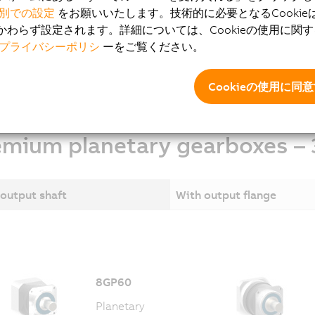
planetary gearboxes.
別での設定
をお願いいたします。技術的に必要となるCookie
かわらず設定されます。詳細については、Cookieの使用に関
enables B&R to supply gearboxes for existing applications wi
プライバシーポリシ
ーをご覧ください。
ke changes to the machine.
Cookieの使用に同
emium planetary gearboxes – 
output shaft
With output flange
8GP60
Planetary