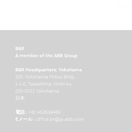
B&R
A member of the ABB Group
B&R Headquarters: Yokohama
23F, Yokohama Mitsui Bldg.,
1-1-2, Takashima, Nishi-ku
220-0011 Yokohama
日本
電話 :
+81 452638460
Eメール :
office.br
@
jp.abb.com