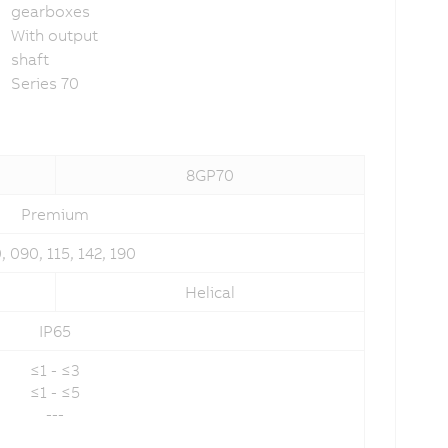
gearboxes
With output
shaft
Series 70
8GP70
Premium
, 090, 115, 142, 190
Helical
IP65
≤1 - ≤3
≤1 - ≤5
---