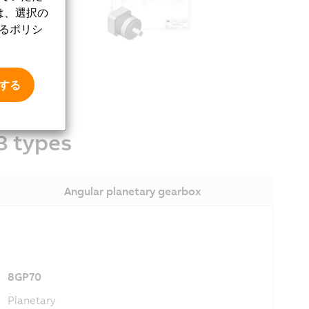
は、選択の
するポリシ
thout having
意する
3 types
Angular planetary gearbox
8GP70
Planetary