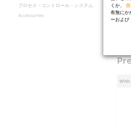
coaxial 
プロセス・コントロール・システム
くか、
個
有無にか
This 
Accessories
ーおよび
to ma
Pr
With 