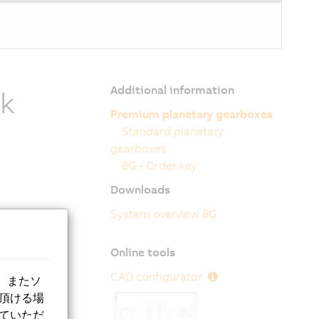
Additional information
ck
Premium planetary gearboxes
Standard planetary
gearboxes
8G - Order key
Downloads
System overview 8G
 8 and 10 and
offered in
Online tools
e premium
tput
CAD configurator
、またソ
lity to
意頂ける場
the area of
していただ