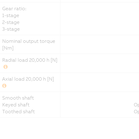
Gear ratio:
1-stage
2-stage
3-stage
Nominal output torque
[Nm]
Radial load 20,000 h [N]
Axial load 20,000 h [N]
Smooth shaft
Keyed shaft
Op
Toothed shaft
Op