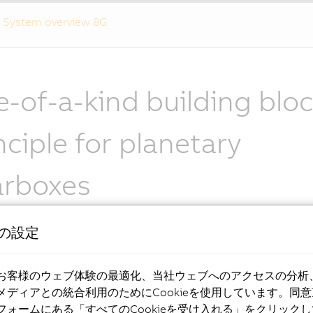
System overview 8G
-of-a-kind building blo
nciple for planetary
arboxes
dard gearboxes are single-stage for gear ratios i= 3, 4, 5, 7,
eの設定
- ≤15 arcmin backlash. In addition, these gearboxes are also 
e or three-stage designs. At the top of the product line, th
rovides backlash ≤ 1 arcmin as an option paired with high ou
お客様のウェブ体験の最適化、当社ウェブへのアクセスの分析
 B&R gearboxes from the standard series give you the possibi
メディアとの統合利用のためにCookieを使用しています。同
etween all output geometries established on the market in 
フォームにある「すべてのCookieを受け入れる」をクリック