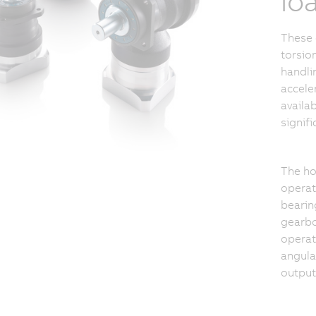
lo
These 
torsion
handli
accele
availab
signifi
The ho
operat
bearin
gearbo
operat
angula
output