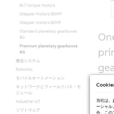
8LT torque motors
Stepper motors 80MP
Stepper motors 81MP
Standard planetary gearboxes
One
8G
Premium planetary gearboxes
pri
8G
搬送システム
ge
Robotics
モバイルオートメーション
The stan
Cooki
ネットワークとフィールドバス・モ
have ≤8 
ジュール
two-stag
series p
当社は、
Industrial IoT
torques.
ーシャル
ソフトウェア
choose b
合、この