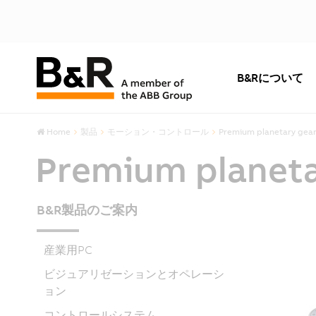
B&Rについて
Home
製品
モーション・コントロール
Premium planetary gea
Premium planeta
B&R製品のご案内
産業用PC
ビジュアリゼーションとオペレーシ
ョン
コントロールシステム