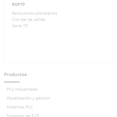
Carg
8GP70
Carg
Reductores planetarios
Con eje de salida
Eje s
Serie 70
Eje 
Eje 
Productos
PCs industriales
Visualización y gestión
Sistemas PLC
Sistemas de E/S