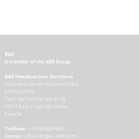
B&R
A member of the ABB Group
B&R Headquarters: Barcelona
Vallsolana Garden Business Park,
Edificio Kibo,
Cami de Can Camps, 17-19
08174 Sant Cugat del Valles
España
Teléfono :
+34 935689965
Correo :
office.br
@
es.abb.com