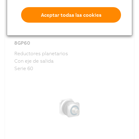
Clas
Aceptar todas las cookies
Tam
Tipo
8GP60
Prot
Reductores planetarios
Con eje de salida
Jueg
Serie 60
Etap
Etap
Etap
Rela
Etap
Etap
Etap
Par 