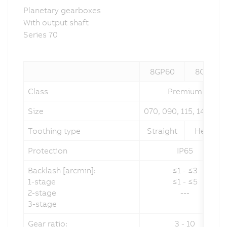
Planetary gearboxes
With output shaft
Series 70
8GP60
8GP70
Class
Premium
Size
070, 090, 115, 142, 190
Toothing type
Straight
Helical
Protection
IP65
Backlash [arcmin]:
≤1 - ≤3
1-stage
≤1 - ≤5
2-stage
---
3-stage
Gear ratio:
3 - 10