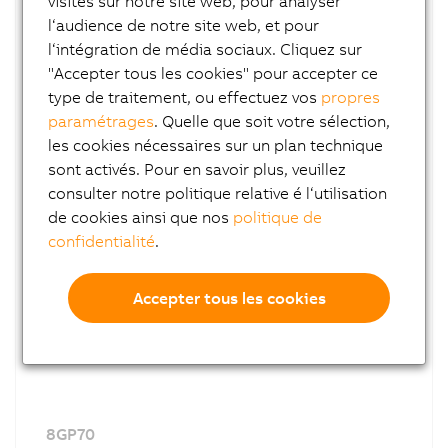
visites sur notre site web, pour analyser
l‘audience de notre site web, et pour
l‘intégration de média sociaux. Cliquez sur
"Accepter tous les cookies" pour accepter ce
type de traitement, ou effectuez vos
propres
8GP60
paramétrages
. Quelle que soit votre sélection,
Planetary gearboxes
les cookies nécessaires sur un plan technique
With output shaft
sont activés. Pour en savoir plus, veuillez
Series 60
consulter notre politique relative é l‘utilisation
de cookies ainsi que nos
politique de
confidentialité
.
Accepter tous les cookies
8GP70