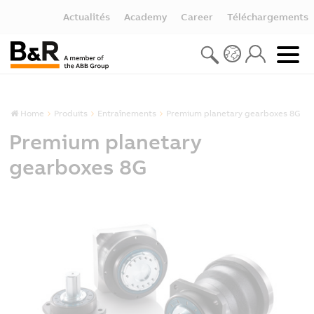
Actualités
Academy
Career
Téléchargements
Home
Produits
Entraînements
Premium planetary gearboxes 8G
Premium planetary
gearboxes 8G