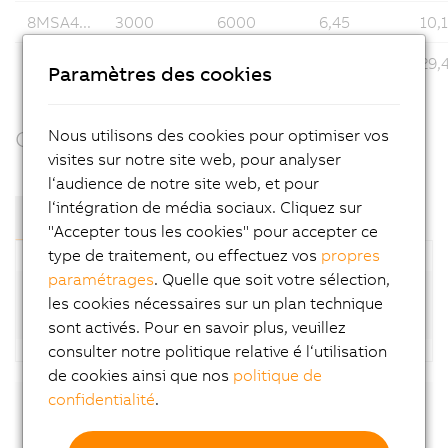
8MSA4...
3000
6000
6,45
10,
8MSA5...
3000
3000
20,15
29,
Paramètres des cookies
Nous utilisons des cookies pour optimiser vos
Components & Modules
visites sur notre site web, pour analyser
l‘audience de notre site web, et pour
l‘intégration de média sociaux. Cliquez sur
Composants et modules
"Accepter tous les cookies" pour accepter ce
type de traitement, ou effectuez vos
propres
paramétrages
. Quelle que soit votre sélection,
Standard motors (8MSA-4; available at short
les cookies nécessaires sur un plan technique
notice)
sont activés. Pour en savoir plus, veuillez
consulter notre politique relative é l‘utilisation
de cookies ainsi que nos
politique de
confidentialité
.
Downloads