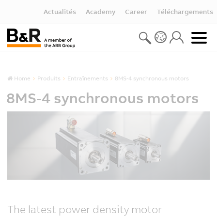
Actualités
Academy
Career
Téléchargements
Home
Produits
Entraînements
8MS-4 synchronous motors
8MS-4 synchronous motors
The latest power density motor