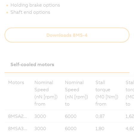
Holding brake options
Shaft end options
Downloads 8MS-4
Self-cooled motors
Motors
Nominal
Nominal
Stall
Stal
Speed
Speed
torque
tor
(nN [rpm])
(nN [rpm])
(M0 [Nm])
(M0
from
to
from
to
8MSA2...
3000
6000
0,87
1,62
8MSA3...
3000
6000
1,80
4,6