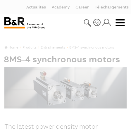
Actualités
Academy
Career
Téléchargements
Home
Produits
Entraînements
8MS-4 synchronous motors
8MS-4 synchronous motors
The latest power density motor