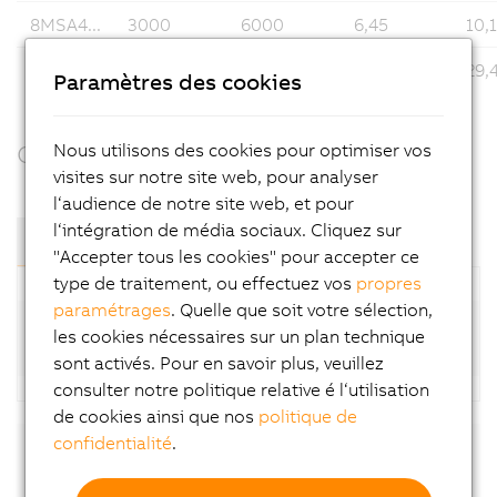
8MSA4...
3000
6000
6,45
10,
8MSA5...
3000
3000
20,15
29,
Paramètres des cookies
Nous utilisons des cookies pour optimiser vos
Components & Modules
visites sur notre site web, pour analyser
l‘audience de notre site web, et pour
l‘intégration de média sociaux. Cliquez sur
Composants et modules
"Accepter tous les cookies" pour accepter ce
type de traitement, ou effectuez vos
propres
paramétrages
. Quelle que soit votre sélection,
Standard motors (8MSA-4; available at short
les cookies nécessaires sur un plan technique
notice)
sont activés. Pour en savoir plus, veuillez
consulter notre politique relative é l‘utilisation
de cookies ainsi que nos
politique de
confidentialité
.
Downloads