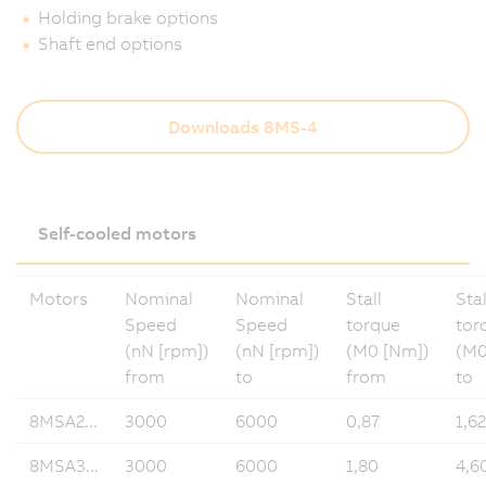
Holding brake options
Shaft end options
Downloads 8MS-4
Self-cooled motors
Motors
Nominal
Nominal
Stall
Stal
Speed
Speed
torque
tor
(nN [rpm])
(nN [rpm])
(M0 [Nm])
(M0
from
to
from
to
8MSA2...
3000
6000
0,87
1,62
8MSA3...
3000
6000
1,80
4,6