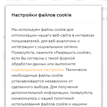
8MSA4...
3000
6000
6,45
10,
Настройки файлов cookie
8MSA5...
3000
3000
20,15
29,
Мы используем файлы cookie для
оптимизации нашего веб-сайта в интересах
Components & Modules
пользователей, для веб-аналитики и
интеграции с социальными сетями.
Пожалуйста, нажмите «Разрешить cookie»,
Компоненты и модули
если Вы согласны с такой формой
обработки данных или выполните
индивидуальные настройки
. Технически
Standard motors (8MSA-4; available at short
необходимые файлы cookie
notice)
устанавливаются независимо от
сделанного выбора. Для получения
дополнительной информации, пожалуйста,
ознакомьтесь с нашей политикой
использования файлов cookie и нашими
Downloads