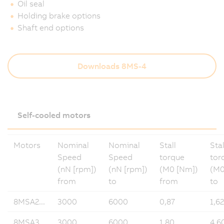
Oil seal
Holding brake options
Shaft end options
Downloads 8MS-4
Self-cooled motors
Motors
Nominal
Nominal
Stall
Stal
Speed
Speed
torque
tor
(nN [rpm])
(nN [rpm])
(M0 [Nm])
(M0
from
to
from
to
8MSA2...
3000
6000
0,87
1,62
8MSA3...
3000
6000
1,80
4,6