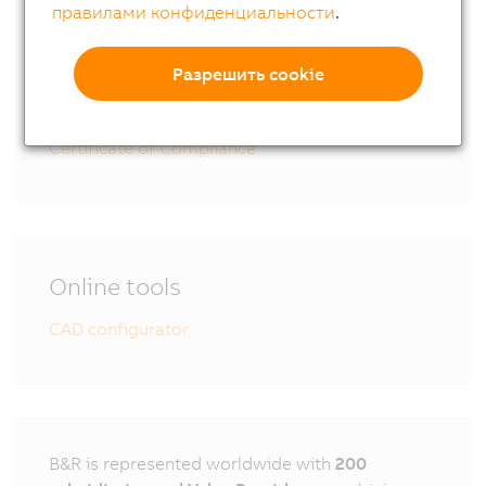
правилами конфиденциальности
.
8MS-4 User´s Manual
Разрешить cookie
EU declaration of conformity
UK declaration of conformity
Certificate of Compliance
Online tools
CAD configurator
B&R is represented worldwide with
200