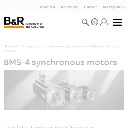
Новости
Academy
Career
Материалы
Home
Продукция
Управление движением
8MS-4 synchronous
motors
8MS-4 synchronous motors
The latest power density motor