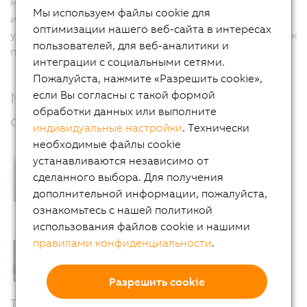
монтажными платами. Эти версии имеют
Мы используем файлы cookie для
идентичные технические характеристики, но более
оптимизации нашего веб-сайта в интересах
устойчивы к таким факторам окружающей среды, как
пользователей, для веб-аналитики и
пыль, агрессивные пары или влажность.
интеграции с социальными сетями.
Пожалуйста, нажмите «Разрешить cookie»,
если Вы согласны с такой формой
Модульность и точность с опциями
обработки данных или выполните
связи
индивидуальные настройки
. Технически
необходимые файлы cookie
устанавливаются независимо от
сделанного выбора. Для получения
дополнительной информации, пожалуйста,
ознакомьтесь с нашей политикой
использования файлов cookie и нашими
правилами конфиденциальности
.
Разрешить cookie
Точки ввода/вывода, необходимые для работы