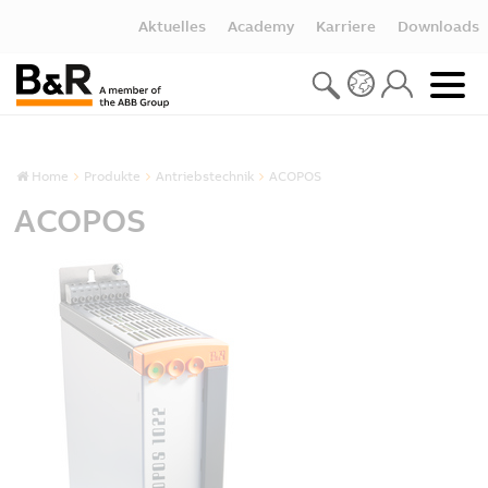
Aktuelles
Academy
Karriere
Downloads
Home
Produkte
Antriebstechnik
ACOPOS
ACOPOS