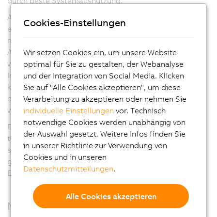
durch beste Systemausnutzung.
ACOPOS Servoverstärker berücksichtigen das
Cookies-Einstellungen
elektronische Typenschild des Motors mit allen
mechanisch und elektronisch relevanten Daten.
Aufwendige, fehleranfällige Parametrierarbeiten
Wir setzen Cookies ein, um unsere Website
werden dadurch vermieden und die
optimal für Sie zu gestalten, der Webanalyse
Inbetriebnahmezeiten erheblich verkürzt. Im Servicefall
und der Integration von Social Media. Klicken
können zusätzlich relevante Daten abgefragt und eine
Sie auf "Alle Cookies akzeptieren", um diese
eventuell unsachgemäße Handhabung nachvollzogen
Verarbeitung zu akzeptieren oder nehmen Sie
werden.
individuelle Einstellungen
vor. Technisch
notwendige Cookies werden unabhängig von
Die ACOPOS Servofamilie ist auch als Ausführung mit
der Auswahl gesetzt. Weitere Infos finden Sie
teillackierten Leiterplatten erhältlich. Diese Varianten
in unserer Richtlinie zur Verwendung von
sind - bei identischer Spezifikation - noch robuster
Cookies und in unseren
gegenüber Umwelteinflüssen wie Staub, aggressiven
Datenschutzmitteilungen
.
Dämpfen oder Feuchtigkeit.
Alle Cookies akzeptieren
Modular, präzise und kommunikativ