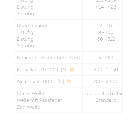
1 stufig
≤12 - ≤19
2 stufig
≤14 - ≤22
3 stufig
Übersetzung:
3 - 10
1 stufig
9 - 100
2 stufig
60 - 512
3 stufig
Nennabtriebsmoment [Nm]
5 - 260
Radiallast 20.000 h [N]
200 - 1.750
Axiallast 20.000 h [N]
200 - 2.500
Glatte Welle
optional erhältlich
op
Welle mit Passfeder
Standard
Zahnwelle
---