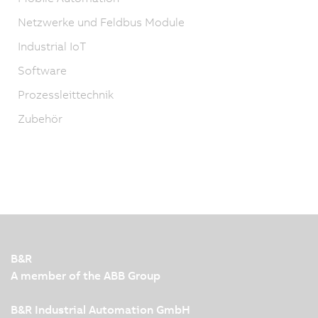
Netzwerke und Feldbus Module
Industrial IoT
Software
Prozessleittechnik
Zubehör
B&R
A member of the ABB Group
B&R Industrial Automation GmbH