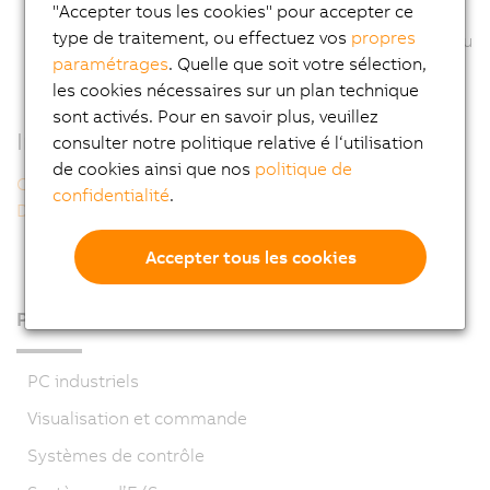
"Accepter tous les cookies" pour accepter ce
permettant de mettre en œuvre des forces de
type de traitement, ou effectuez vos
propres
roulement plus élevées dans les applications où le jeu
paramétrages
. Quelle que soit votre sélection,
de la gamme standard est suffisant.
les cookies nécessaires sur un plan technique
sont activés. Pour en savoir plus, veuillez
Informations supplémentaires
consulter notre politique relative é l‘utilisation
de cookies ainsi que nos
politique de
CAD Gearbox Configurator
confidentialité
.
Détermination du code de commande d'un 8G
Accepter tous les cookies
Produits
PC industriels
Visualisation et commande
Systèmes de contrôle