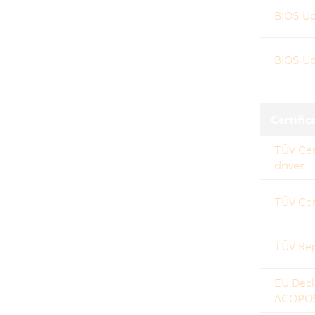
BIOS U
BIOS U
Certific
TÜV Cer
drives
TÜV Cer
TÜV Rep
EU Decl
ACOPO