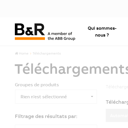
Qui sommes-
nous ?
Home
Téléchargements
Téléchargement
Groupes de produits
Télécharg
Rien n'est sélectionné
Téléchar
Automat
Filtrage des résultats par: