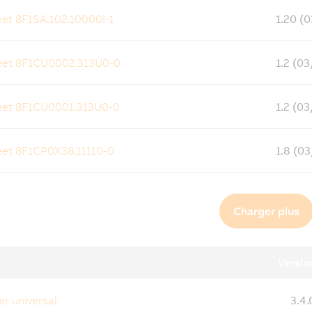
et 8F1SA.102.10000I-1
1.20 (
eet 8F1CU0002.313U0-0
1.2 (0
eet 8F1CU0001.313U0-0
1.2 (0
et 8F1CP0X38.11110-0
1.8 (0
Charger plus
Versio
er universal
3.4