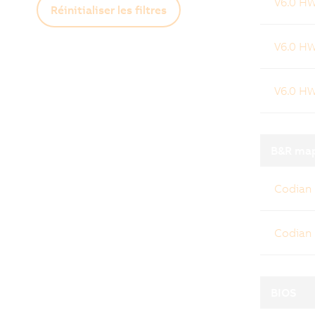
V6.0 H
Réinitialiser les filtres
V6.0 H
V6.0 H
B&R map
Codian
Codian
BIOS