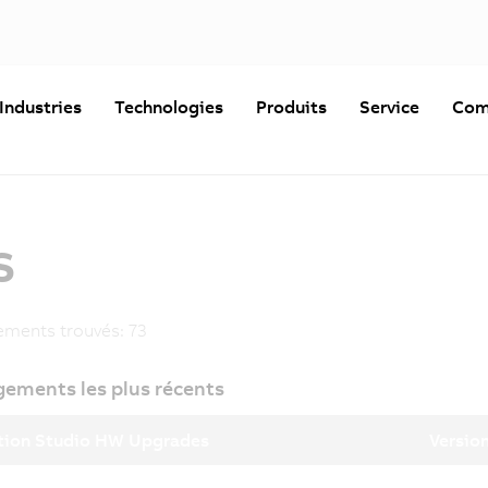
Industries
Technologies
Produits
Service
Com
s
ements trouvés:
73
gements les plus récents
ion Studio HW Upgrades
Version