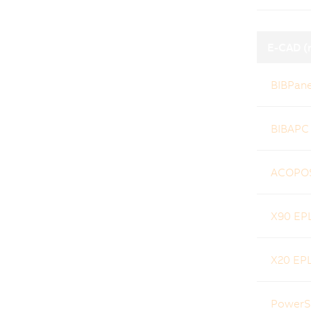
E-CAD (
BIBPane
BIBAPC
ACOPOS
X90 EP
X20 EP
PowerS