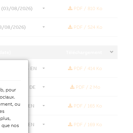
5 (03/08/2026)
PDF
/
810 Ko
03/08/2026)
PDF
/
524 Ko
date)
Téléchargement
06/08/2026) - EN
PDF
/
414 Ko
06/08/2026) - DE
PDF
/
2 Mo
eb, pour
ociaux.
tement, ou
4/08/2026) - EN
PDF
/
165 Ko
les
plus,
4/08/2026) - EN
PDF
/
169 Ko
si que nos