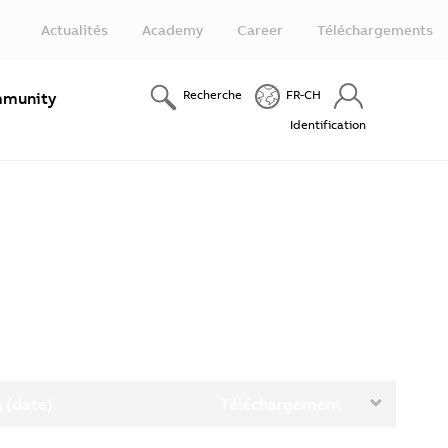
Actualités
Academy
Career
Téléchargements
Recherche
FR-CH
munity
Identification
 (date)
Téléchargement