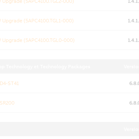
W Upgrade (5APC4100.TGL2-000)
1.4.
W Upgrade (5APC4100.TGL1-000)
1.4.
W Upgrade (5APC4100.TGL0-000)
1.4.
p Technology et Technology Packages
Versio
 D4-ST41
6.8.
 SR200
6.8.
Versio