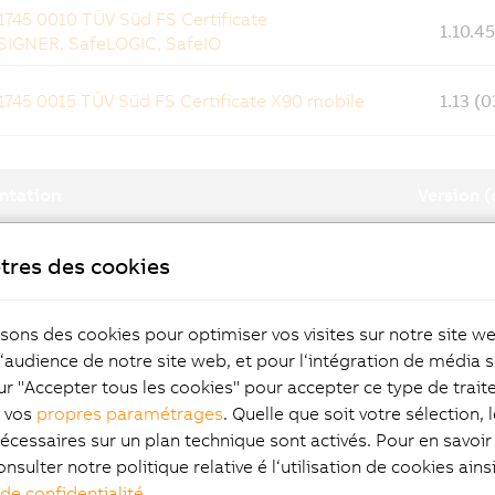
745 0010 TÜV Süd FS Certificate
1.10.4
IGNER, SafeLOGIC, SafeIO
745 0015 TÜV Süd FS Certificate X90 mobile
1.13 (
ntation
Version (
ver User's Manual
2.10 (
tres des cookies
heet X20CM4800X
1.13 (
isons des cookies pour optimiser vos visites sur notre site w
l‘audience de notre site web, et pour l‘intégration de média s
ur "Accepter tous les cookies" pour accepter ce type de trai
eet 8FLI31.2424.00I-2
1.4 (0
z vos
propres paramétrages
. Quelle que soit votre sélection, 
écessaires sur un plan technique sont activés. Pour en savoir 
eet 8FLI31.1248.00I-2
1.4 (0
onsulter notre politique relative é l‘utilisation de cookies ain
 de confidentialité
.