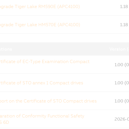
pgrade Tiger Lake RM590E (APC4100)
1.1
pgrade Tiger Lake HM570E (APC4100)
1.1
ations
Version 
tificate of EC-Type Examination Compact
1.00 (
tificate of STO annex 1 Compact drives
1.00 (
ort on the Certificate of STO Compact drives
1.00 (
aration of Conformity Functional Safety
2026-
S 6D