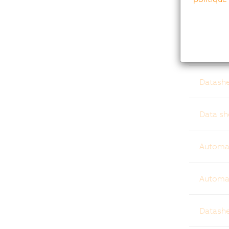
Data sh
X20CM48
Datashe
Data s
Automat
Automat
Datashe