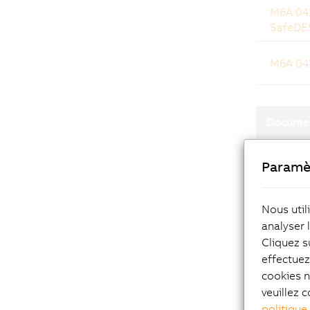
M6A 041
SafeDES
M6A 041
Docume
ADI dri
Paramè
Data s
Nous util
analyser 
Cliquez s
Data sh
effectue
cookies n
Data sh
veuillez c
politique