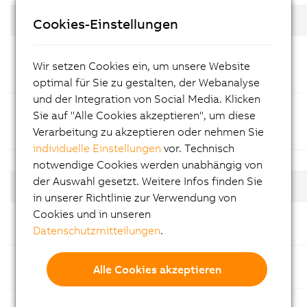
BIOS
Version (Datum)
Cookies-Einstellungen
BIOS Upgrade Tiger
Lake RM590E
1.18 (03.08.2026)
Wir setzen Cookies ein, um unsere Website
(APC4100)
optimal für Sie zu gestalten, der Webanalyse
und der Integration von Social Media. Klicken
BIOS Upgrade Tiger
Sie auf "Alle Cookies akzeptieren", um diese
Lake HM570E
1.18 (03.08.2026)
Verarbeitung zu akzeptieren oder nehmen Sie
(APC4100)
individuelle Einstellungen
vor. Technisch
notwendige Cookies werden unabhängig von
der Auswahl gesetzt. Weitere Infos finden Sie
Dokumentation
Version (Datum)
in unserer Richtlinie zur Verwendung von
Cookies und in unseren
Datenblatt
1.4 (04.08.2026) - DE
Datenschutzmitteilungen
.
8FLI31.2424.00I-2
Datenblatt
1.4 (04.08.2026) - DE
Alle Cookies akzeptieren
8FLI31.1248.00I-2
Datenblatt