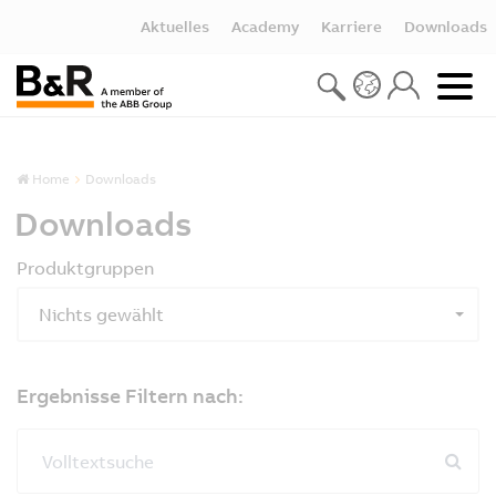
Aktuelles
Academy
Karriere
Downloads
Home
Downloads
Downloads
Produktgruppen
Nichts gewählt
Ergebnisse Filtern nach:
Volltextsuche