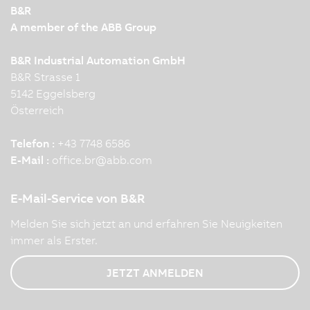
B&R
A member of the ABB Group
B&R Industrial Automation GmbH
B&R Strasse 1
5142 Eggelsberg
Österreich
Telefon :
+43 7748 6586
E-Mail :
office.br
@
abb.com
E-Mail-Service von B&R
Melden Sie sich jetzt an und erfahren Sie Neuigkeiten
immer als Erster.
JETZT ANMELDEN