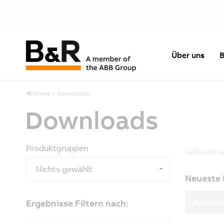
Über uns
B
Home
Downloads
Downloads
Produktgruppen
Gefunden
Nichts gewählt
Neueste
Automat
Ergebnisse Filtern nach: