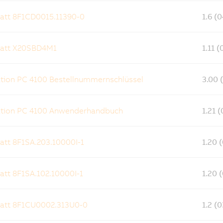
att 8F1CD0015.11390-0
1.6 (
latt X20SBD4M1
1.11 
ion PC 4100 Bestellnummernschlüssel
3.00 
tion PC 4100 Anwenderhandbuch
1.21 
att 8F1SA.203.10000I-1
1.20 
att 8F1SA.102.10000I-1
1.20 
att 8F1CU0002.313U0-0
1.2 (