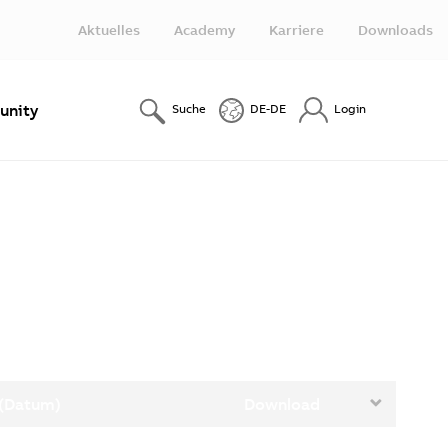
Aktuelles
Academy
Karriere
Downloads
nity
Suche
DE-DE
Login
 (Datum)
Download