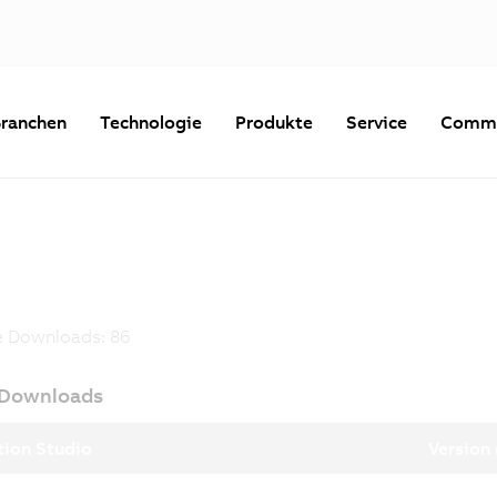
ranchen
Technologie
Produkte
Service
Commu
e Downloads:
86
 Downloads
ion Studio
Version