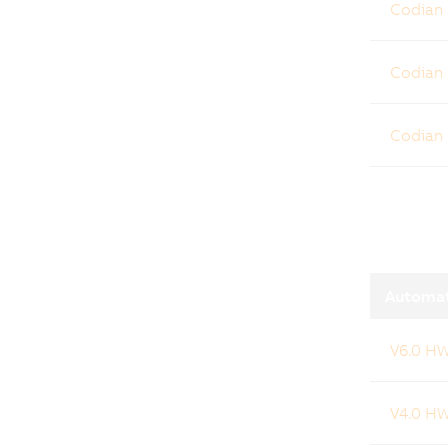
Codian
Codian
Codian
Automat
V6.0 H
V4.0 H