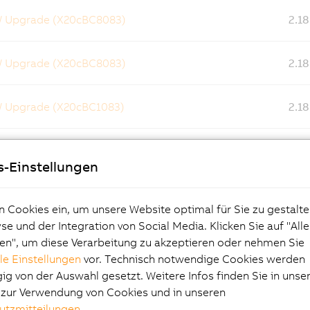
W Upgrade (X20cBC8083)
2.18
W Upgrade (X20cBC8083)
2.18
W Upgrade (X20cBC1083)
2.18
W Upgrade (X20cBC1083)
2.18
s-Einstellungen
W Upgrade (X20cBC0083)
2.18
n Cookies ein, um unsere Website optimal für Sie zu gestalte
e und der Integration von Social Media. Klicken Sie auf "All
W Upgrade (X20cBC0083)
2.18
en", um diese Verarbeitung zu akzeptieren oder nehmen Sie
lle Einstellungen
vor. Technisch notwendige Cookies werden
g von der Auswahl gesetzt. Weitere Infos finden Sie in unse
W Upgrade (X20BC8084)
2.18
e zur Verwendung von Cookies und in unseren
utzmitteilungen
.