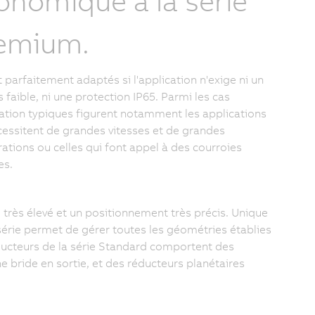
onomique à la série
emium.
t parfaitement adaptés si l'application n'exige ni un
s faible, ni une protection IP65. Parmi les cas
isation typiques figurent notamment les applications
cessitent de grandes vitesses et de grandes
rations ou celles qui font appel à des courroies
es.
 très élevé et un positionnement très précis. Unique
 série permet de gérer toutes les géométries établies
éducteurs de la série Standard comportent des
e bride en sortie, et des réducteurs planétaires