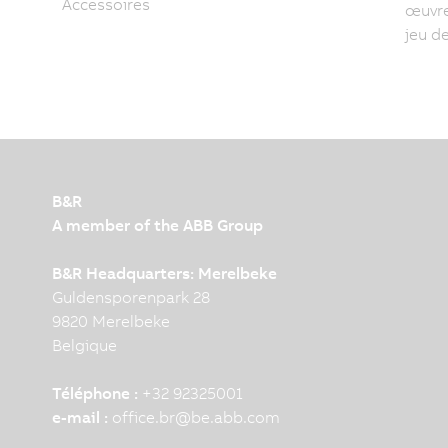
Accessoires
œuvre
jeu d
B&R
A member of the ABB Group
B&R Headquarters: Merelbeke
Guldensporenpark 28
9820 Merelbeke
Belgique
Téléphone :
+32 92325001
e-mail :
office.br
@
be.abb.com