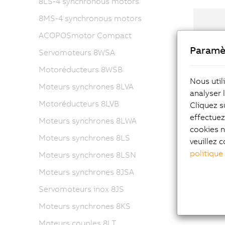
8LS-4 synchronous motors
8MS-4 synchronous motors
ACOPOSmotor Compact
Paramè
Servomoteurs 8WSA
Ré
Motoréducteurs 8WSB
Nous util
Ré
Moteurs synchrones 8LVA
analyser 
Motoréducteurs 8LVB
Cliquez s
Ré
effectue
Moteurs synchrones 8LWA
cookies n
Moteurs synchrones 8LS
veuillez c
politique
Moteurs synchrones 8LSN
Moteurs synchrones 8JSA
Servomoteurs inox 8JS
Con
Moteurs synchrones 8KS
Moteurs couples 8LT