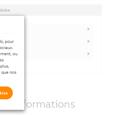
dules
eb, pour
ociaux.
tement, ou
les
plus,
si que nos
kies
r
Informations