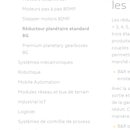
les
Moteurs pas à pas 80MP
Stepper motors 81MP
Les rédu
= 3, 4, 5
Réducteur planétaire standard
trois é
8G
produits
Premium planetary gearboxes
couples 
8G
permette
marché d
Systèmes mécatroniques
B&R e
Robotique
exista
Mobile Automation
Avec la 
Modules réseau et bus de terrain
sortie e
Industrial IoT
de la ga
réduit. 
Logiciel
manière 
Systèmes de contrôle de process
B&R p