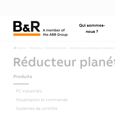
Qui sommes-
nous ?
Home
Produits
Entraînements
Réducteur planétaire standar
Réducteur plané
Produits
PC industriels
Visualisation et commande
Systèmes de contrôle