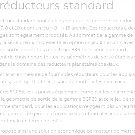
 réducteurs standard
cteurs standard sont à un étage pour les rapports de réducti
, 7, 8 et 10 et ont un jeu ≤ 8 - ≤ 15 arcmin. Des réducteurs à d
tages sont également proposés. Au sommet de la gamme de
, la série premium présente en option un jeu ≤ 1 arcmin avec
de sortie élevés. Les réducteurs B&R de la série standard
nt de choisir entre toutes les géométries de sortie établies s
ans le domaine des réducteurs planétaires coaxiaux.
st ainsi en mesure de fournir des réducteurs pour les applica
ntes, sans qu'il soit nécessaire de modifier les machines.
série 8GP55, vous pouvez également combiner les roulement
t la géométrie de sortie de la gamme 8GP60 avec le jeu de to
mme standard, pour les applications n'exigeant pas un jeu tr
Ceci permet de gérer les forces axiales et radiales important
optimale en terme de coûts.
ropose ainsi une solution économique permettant de mettr