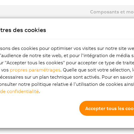
Composants et mo
tres des cookies
ducteurs planétaires avec arbre en sortie : 8GP
isons des cookies pour optimiser vos visites sur notre site w
ducteurs planétaires avec bride en sortie : 8GF
l‘audience de notre site web, et pour l‘intégration de média s
ur "Accepter tous les cookies" pour accepter ce type de trai
ducteurs planétaires angulaires 8GA
z vos
propres paramétrages
. Quelle que soit votre sélection, 
écessaires sur un plan technique sont activés. Pour en savoir 
onsulter notre politique relative é l‘utilisation de cookies ain
 de confidentialité
.
Accepter tous les coo
struction par blocs pou