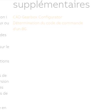
supplémentaires
on i
CAD Gearbox Configurator
eux ou
Détermination du code de commande
d'un 8G
 des
ur le
tions
s de
rsion
ès
es de
e en