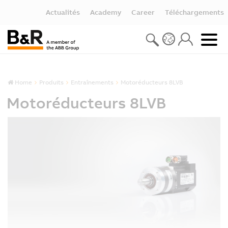
Actualités
Academy
Career
Téléchargements
Home
Produits
Entraînements
Motoréducteurs 8LVB
Motoréducteurs 8LVB