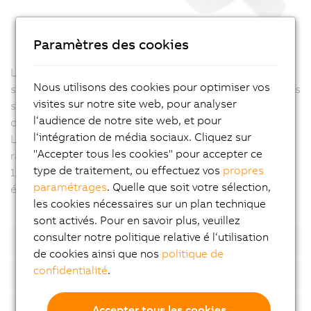
Paramètres des cookies
La gamme 8GM (M - réducteurs directement montés
Nous utilisons des cookies pour optimiser vos
sur le moteur) se compose de deux séries de réducteurs
visites sur notre site web, pour analyser
standard : les 8GM40 et les 8GM50. La série 8GM50 est
l‘audience de notre site web, et pour
optimisée pour les forces axiales et radiales élevées.
l‘intégration de média sociaux. Cliquez sur
Les réducteurs standard sont à un étage pour les
"Accepter tous les cookies" pour accepter ce
rapports de réduction i = 3, 4, 5, 8, 10 et ont un jeu <8-
type de traitement, ou effectuez vos
propres
15 arcmin. Des réducteurs à deux étages sont
paramétrages
. Quelle que soit votre sélection,
également proposés, avec un arbre lisse en option.
les cookies nécessaires sur un plan technique
sont activés. Pour en savoir plus, veuillez
consulter notre politique relative é l‘utilisation
Points forts
de cookies ainsi que nos
politique de
confidentialité
.
Type de connexion
Technologie codeur
Accepter tous les cookies