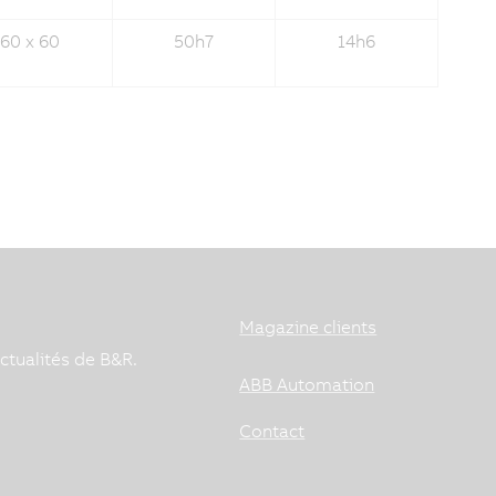
60 x 60
50h7
14h6
Magazine clients
ctualités de B&R.
ABB Automation
Contact