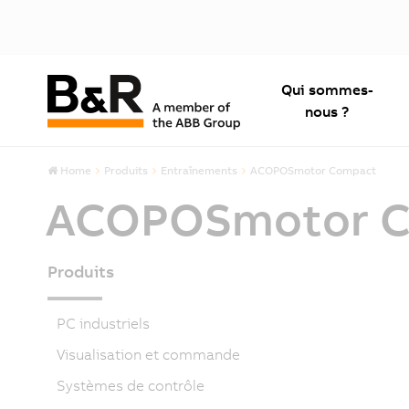
Qui sommes-
nous ?
Home
Produits
Entraînements
ACOPOSmotor Compact
ACOPOSmotor 
Produits
PC industriels
Visualisation et commande
Systèmes de contrôle