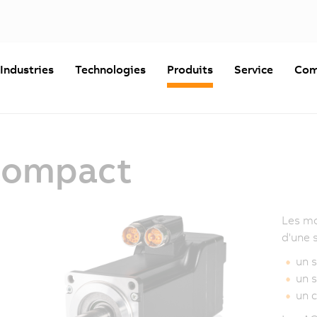
Industries
Technologies
Produits
Service
Com
Compact
Les m
d'une 
un s
un 
un 