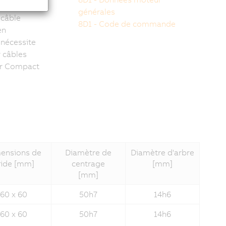
générales
 câble
8D1 - Code de commande
en
 nécessite
 câbles
or Compact
ensions de
Diamètre de
Diamètre d'arbre
ride [mm]
centrage
[mm]
[mm]
60 x 60
50h7
14h6
60 x 60
50h7
14h6