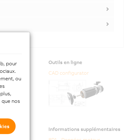
nsions du
Outils en ligne
eb, pour
lgré leurs
ociaux.
CAD configurator
tement, ou
les
teur et un
plus,
si que nos
kies
Informations supplémentaires
8D1 - Données moteur