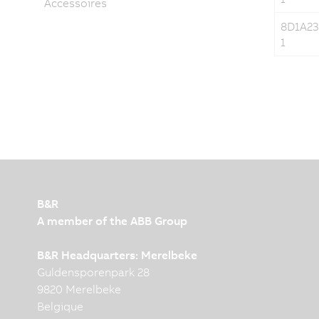
Accessoires
8D1A2
1
B&R
A member of the ABB Group
B&R Headquarters: Merelbeke
Guldensporenpark 28
9820 Merelbeke
Belgique