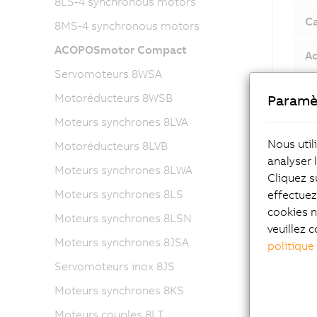
8LS-4 synchronous motors
Ca
8MS-4 synchronous motors
ACOPOSmotor Compact
Ac
Servomoteurs 8WSA
Motoréducteurs 8WSB
Paramè
Moteurs synchrones 8LVA
Ils couv
Nous util
Motoréducteurs 8LVB
modèle l
analyser 
Moteurs synchrones 8LWA
dimensio
Cliquez s
performa
Moteurs synchrones 8LS
effectue
d'asserv
cookies n
Moteurs synchrones 8LSN
frein int
veuillez c
Moteurs synchrones 8JSA
politique
Servomoteurs inox 8JS
Moteurs synchrones 8KS
Câb
Moteurs couples 8LT