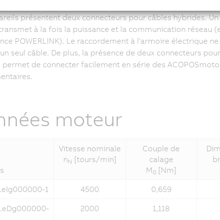
reils présentent deux connecteurs pour câbles hybrides. Un
transmet à la fois la puissance et la communication réseau (
ence POWERLINK). Le raccordement à l'armoire électrique ne
un seul câble. De plus, la présence de deux connecteurs pour
s permet de connecter facilement en série des ACOPOSmot
entaires.
nnées moteur
Vitesse nominale
Couple de
Dim
n
[tours/min]
calage
b
N
s
M
[Nm]
0
.eIg000000-1
4500
0,659
.eDg000000-
2000
1,118