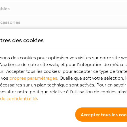
bles
cessories
tres des cookies
rent une plage de puissance allant jusqu'à 0,35 kW. Les dime
isons des cookies pour optimiser vos visites sur notre site w
e plus compact ne dépassent pas 60 mm x 90 mm (l x h). Ma
l‘audience de notre site web, et pour l‘intégration de média s
ns très réduites, ils comportent un servovariateur dont les
ur "Accepter tous les cookies" pour accepter ce type de trai
nces permettent de réduire le temps de cycle des boucles
z vos
propres paramétrages
. Quelle que soit votre sélection, 
issement à 50 µs. Ils sont également proposés avec un réduc
écessaires sur un plan technique sont activés. Pour en savoir 
égrés.
onsulter notre politique relative é l‘utilisation de cookies ain
 de confidentialité
.
Accepter tous les coo
lage en série