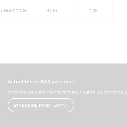
3.eHg000000-
4100
0,88
Actualités de B&R par email
Inscrivez-vous dès maintenant pour suivre les dernières a
S'INSCRIRE MAINTENANT