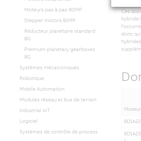
Moteurs pas à pas 80MP
Ces appa
hybride 
Stepper motors 81MP
l'occurr
Réducteur planétaire standard
donc qu'
8G
hybride
supplém
Premium planetary gearboxes
8G
Systèmes mécatroniques
Do
Robotique
Mobile Automation
Modules réseau et bus de terrain
Moteur
Industrial IoT
Logiciel
8D1A22
Systèmes de contrôle de process
8D1A23
1