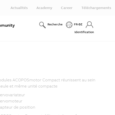
Actualités
Academy
Career
Téléchargements
Recherche
FR-BE
munity
Identification
odules ACOPOSmotor Compact réunissent au sein
seule et même unité compacte
ervovariateur
servomoteur
capteur de position