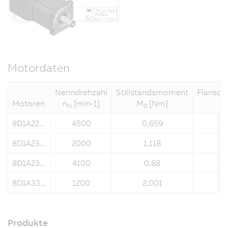
Motordaten
Nenndrehzahl
Stillstandsmoment
Flansc
Motoren
n
[min-1]
M
[Nm]
N
0
8D1A22...
4500
0,659
8D1A23...
2000
1,118
8D1A23...
4100
0,88
8D1A33...
1200
2,001
Produkte