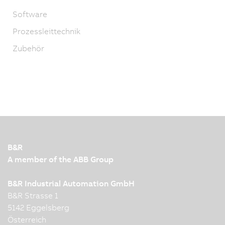
Software
Prozessleittechnik
Zubehör
B&R
A member of the ABB Group
B&R Industrial Automation GmbH
B&R Strasse 1
5142 Eggelsberg
Österreich