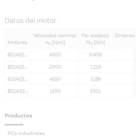
Datos del motor
Velocidad nominal
Par estático
Dimensione
Motores
n
[rpm]
M
[Nm]
N
0
8D1A22...
4500
0,659
8D1A23...
2000
1,118
8D1A23...
4100
0,88
8D1A33...
1200
2001
Productos
PCs industriales