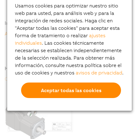
Usamos cookies para optimizar nuestro sitio
web para usted, para análisis web y para la
integración de redes sociales. Haga clic en
Información adicional
"Aceptar todas las cookies" para aceptar esta
ACOPOSmotor Compact
forma de tratamiento o realizar
ajustes
8D1 - Datos generales del motor
individuales
. Las cookies técnicamente
8D1 - Clave de pedido
necesarias se establecen independientemente
de la selección realizada. Para obtener más
información, consulte nuestra política sobre el
Herramientas online
uso de cookies y nuestros
avisos de privacidad
.
Configurador CAD
Aceptar todas las cookies