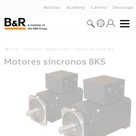
Noticias
Academy
Carrera
Descargar
Home
Productos
Motion control
Motores síncronos 8KS
Motores síncronos 8KS