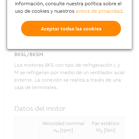
información, consulte nuestra política sobre el
uso de cookies y nuestros
avisos de privacidad
.
Aceptar todas las cookies
8KSL/8KSM
Los motores 8KS con tipo de refrigeración L y
M se refrigeran por medio de un ventilador axial
externo. La conexión se realiza a través de una
caja de terminales.
Datos del motor
Velocidad nominal
Par estático
Dime
n
[rpm]
M
[Nm]
N
0