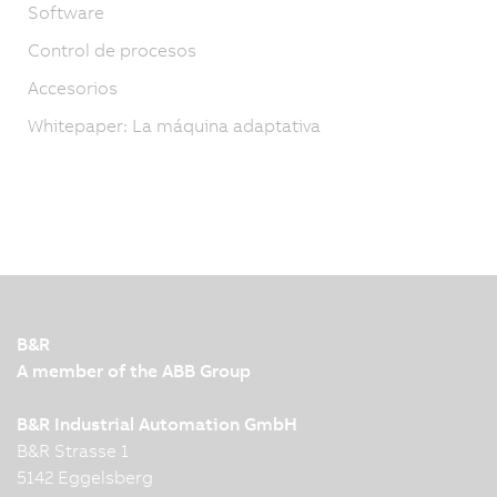
Software
Control de procesos
Accesorios
Whitepaper: La máquina adaptativa
B&R
A member of the ABB Group
B&R Industrial Automation GmbH
B&R Strasse 1
5142 Eggelsberg