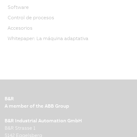
Software
Control de procesos
Accesorios
Whitepaper: La máquina adaptativa
B&R
A member of the ABB Group
B&R Industrial Automation GmbH
B&R Strasse 1
5142 Eggelsberg