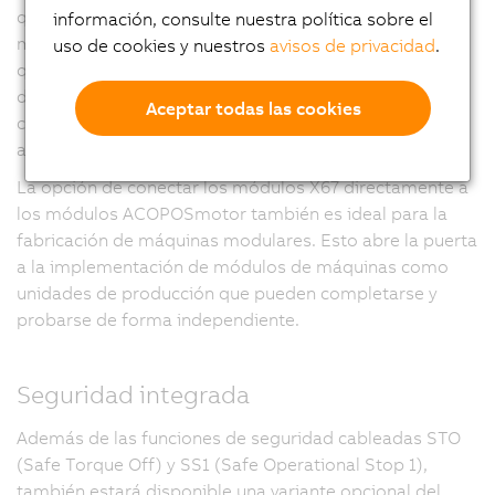
que sea mucho más fácil implementar arquitecturas
información, consulte nuestra política sobre el
modulares y funciones opcionales de la máquina, ya
uso de cookies y nuestros
avisos de privacidad
.
que se pueden conectar fácilmente a la línea principal
de la máquina con cables híbridos (y con el
Aceptar todas las cookies
correspondiente dimensionamiento de la fuente de
alimentación).
La opción de conectar los módulos X67 directamente a
los módulos ACOPOSmotor también es ideal para la
fabricación de máquinas modulares. Esto abre la puerta
a la implementación de módulos de máquinas como
unidades de producción que pueden completarse y
probarse de forma independiente.
Seguridad integrada
Además de las funciones de seguridad cableadas STO
(Safe Torque Off) y SS1 (Safe Operational Stop 1),
también estará disponible una variante opcional del