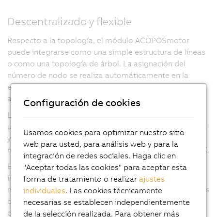
Descentralizado y flexible
Respecto a la topología, el módulo ACOPOSmotor
puede integrarse como una simple estructura de líneas
o como una topología de árbol. La asignación del
número de nodo se realiza automáticamente en la
estructura de líneas. No obstante, si aún es necesario
ajustar la dirección, puede hacerse sin abrir la carcasa.
Configuración de cookies
La conexión al servoaccionamiento se realiza mediante
un conector híbrido. Contiene todos los cables de señal
Usamos cookies para optimizar nuestro sitio
y potencia necesarios para el funcionamiento del
web para usted, para análisis web y para la
módulo ACOPOSmotor, así como de la red POWERLINK.
integración de redes sociales. Haga clic en
El grado de protección IP65 altamente eficaz permite
"Aceptar todas las cookies" para aceptar esta
instalar los módulos ACOPOSmotor directamente en la
forma de tratamiento o realizar
ajustes
máquina. El armario eléctrico contiene solo los módulos
individuales
. Las cookies técnicamente
de alimentación, los variadores de alta potencia y otros
necesarias se establecen independientemente
componentes electromecánicos necesarios. Esto hace
de la selección realizada. Para obtener más