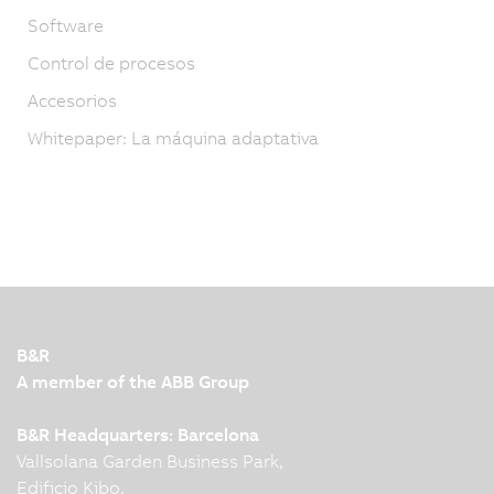
Software
Control de procesos
Accesorios
Whitepaper: La máquina adaptativa
B&R
A member of the ABB Group
B&R Headquarters: Barcelona
Vallsolana Garden Business Park,
Edificio Kibo,