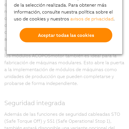
que sea mucho más fácil implementar arquitecturas
de la selección realizada. Para obtener más
modulares y funciones opcionales de la máquina, ya
información, consulte nuestra política sobre el
que se pueden conectar fácilmente a la línea principal
uso de cookies y nuestros
avisos de privacidad
.
de la máquina con cables híbridos (y con el
correspondiente dimensionamiento de la fuente de
Aceptar todas las cookies
alimentación).
La opción de conectar los módulos X67 directamente a
los módulos ACOPOSmotor también es ideal para la
fabricación de máquinas modulares. Esto abre la puerta
a la implementación de módulos de máquinas como
unidades de producción que pueden completarse y
probarse de forma independiente.
Seguridad integrada
Además de las funciones de seguridad cableadas STO
(Safe Torque Off) y SS1 (Safe Operational Stop 1),
también estará disponible una variante opcional del