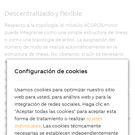
Descentralizado y flexible
Respecto a la topología, el módulo ACOPOSmotor
puede integrarse como una simple estructura de líneas
o como una topología de árbol. La asignación del
número de nodo se realiza automáticamente en la
estructura de líneas. No obstante, si aún es necesario
ajustar la dirección, puede hacerse sin abrir la carcasa.
Configuración de cookies
La conexión al servoaccionamiento se realiza mediante
un conector híbrido. Contiene todos los cables de señal
y potencia necesarios para el funcionamiento del
Usamos cookies para optimizar nuestro sitio
módulo ACOPOSmotor, así como de la red POWERLINK.
web para usted, para análisis web y para la
El grado de protección IP65 altamente eficaz permite
integración de redes sociales. Haga clic en
instalar los módulos ACOPOSmotor directamente en la
"Aceptar todas las cookies" para aceptar esta
máquina. El armario eléctrico contiene solo los módulos
forma de tratamiento o realizar
ajustes
de alimentación, los variadores de alta potencia y otros
individuales
. Las cookies técnicamente
componentes electromecánicos necesarios. Esto hace
necesarias se establecen independientemente