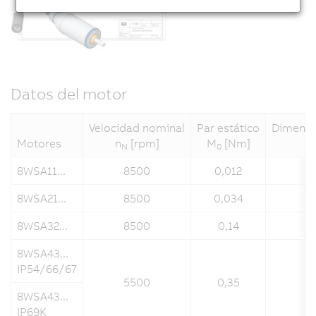
Datos del motor
Velocidad nominal
Par estático
Dimensio
Motores
n
[rpm]
M
[Nm]
N
0
8WSA11...
8500
0,012
8WSA21...
8500
0,034
8WSA32...
8500
0,14
8WSA43...
IP54/66/67
5500
0,35
8WSA43...
IP69K