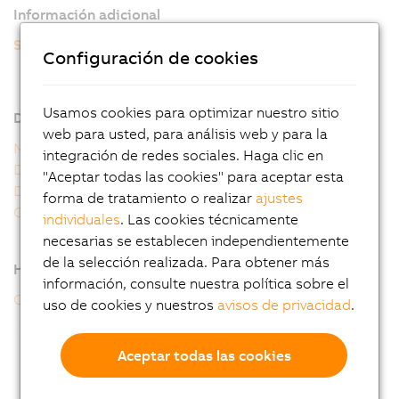
Información adicional
Servomotores 8WSA
Configuración de cookies
8WSA - Datos generales del motor
8WSA - Clave de pedido
Usamos cookies para optimizar nuestro sitio
Descargas
web para usted, para análisis web y para la
Manual de usuario de 8WS
integración de redes sociales. Haga clic en
Declaración 8WS de la UE
"Aceptar todas las cookies" para aceptar esta
Declaración 8WS del Reino Unido
forma de tratamiento o realizar
ajustes
Certificado de conformidad 8WS de UL
individuales
. Las cookies técnicamente
necesarias se establecen independientemente
de la selección realizada. Para obtener más
Herramientas online
información, consulte nuestra política sobre el
Configurador CAD
uso de cookies y nuestros
avisos de privacidad
.
Aceptar todas las cookies