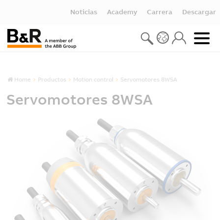
Noticias
Academy
Carrera
Descargar
Home
Productos
Motion control
Servomotores 8WSA
Servomotores 8WSA