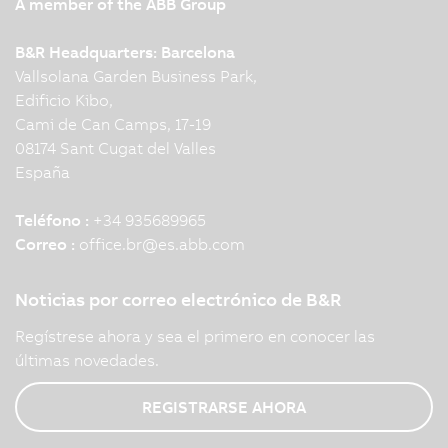
A member of the ABB Group
B&R Headquarters: Barcelona
Vallsolana Garden Business Park,
Edificio Kibo,
Cami de Can Camps, 17-19
08174 Sant Cugat del Valles
España
Teléfono :
+34 935689965
Correo :
office.br
@
es.abb.com
Noticias por correo electrónico de B&R
Regístrese ahora y sea el primero en conocer las
últimas novedades.
REGISTRARSE AHORA