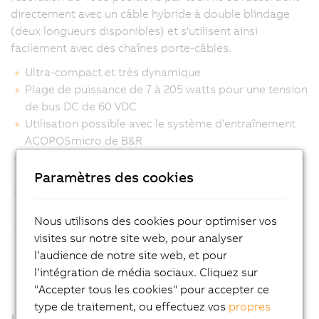
directement avec un câble hybride à double blindage
(deux longueurs disponibles) et s'utilisent ainsi
facilement avec des chaînes porte-câbles.
Ultra-compact et très dynamique
Plage de puissance de 7 à 205 watts pour une tension
de bus DC de 60 VDC
Utilisation possible avec le système d'entraînement
ACOPOSmicro de B&R
Connecteurs industriels robustes avec blindage CEM
optimal
Paramètres des cookies
Taille 4 (ø 40 mm) disponible en option avec un
design hygiénique et une protection IP69K
Nous utilisons des cookies pour optimiser vos
Câble moteur hybride préassemblé et connecté en
visites sur notre site web, pour analyser
permanence avec le moteur
l‘audience de notre site web, et pour
l‘intégration de média sociaux. Cliquez sur
"Accepter tous les cookies" pour accepter ce
type de traitement, ou effectuez vos
propres