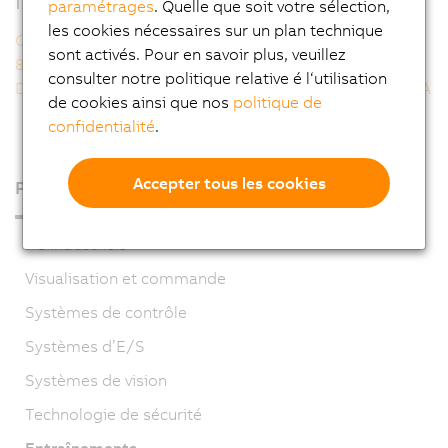
Informations supplémentaires
paramétrages
. Quelle que soit votre sélection,
les cookies nécessaires sur un plan technique
Configurateur CAO
sont activés. Pour en savoir plus, veuillez
8WS - Données générales sur les moteurs
consulter notre politique relative é l‘utilisation
Détermination de la référence de commande d'un 8WSA
de cookies ainsi que nos
politique de
confidentialité
.
Accepter tous les cookies
Produits
PC industriels
Visualisation et commande
Systèmes de contrôle
Systèmes d’E/S
Systèmes de vision
Technologie de sécurité
Entraînements