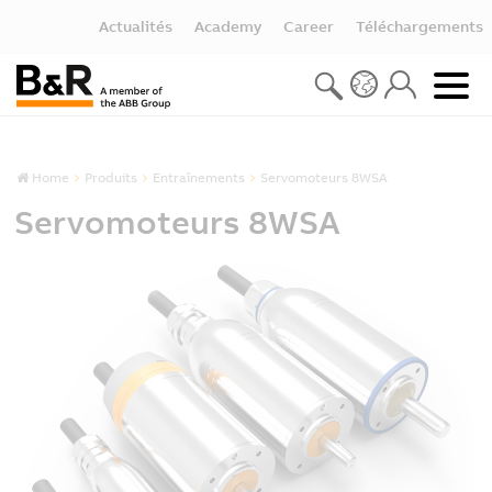
Actualités
Academy
Career
Téléchargements
Home
Produits
Entraînements
Servomoteurs 8WSA
Servomoteurs 8WSA