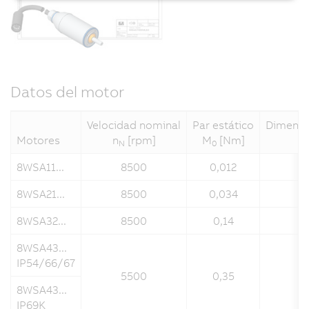
Datos del motor
Velocidad nominal
Par estático
Dimensio
Motores
n
[rpm]
M
[Nm]
N
0
8WSA11...
8500
0,012
8WSA21...
8500
0,034
8WSA32...
8500
0,14
8WSA43...
IP54/66/67
5500
0,35
8WSA43...
IP69K