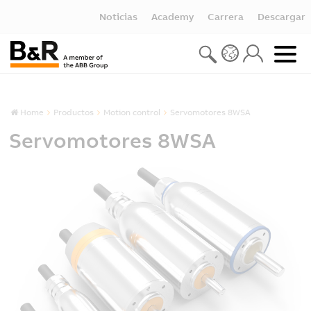
Noticias
Academy
Carrera
Descargar
Home
Productos
Motion control
Servomotores 8WSA
Servomotores 8WSA