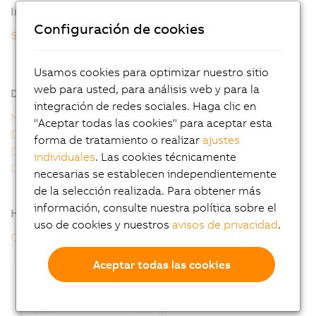
Información adicional
Configuración de cookies
Servomotores 8WSA
8WSA - Datos generales del motor
8WSA - Clave de pedido
Usamos cookies para optimizar nuestro sitio
web para usted, para análisis web y para la
Descargas
integración de redes sociales. Haga clic en
Manual de usuario de 8WS
"Aceptar todas las cookies" para aceptar esta
Declaración 8WS de la UE
forma de tratamiento o realizar
ajustes
Declaración 8WS del Reino Unido
individuales
. Las cookies técnicamente
Certificado de conformidad 8WS de UL
necesarias se establecen independientemente
de la selección realizada. Para obtener más
información, consulte nuestra política sobre el
Herramientas online
uso de cookies y nuestros
avisos de privacidad
.
Configurador CAD
Aceptar todas las cookies