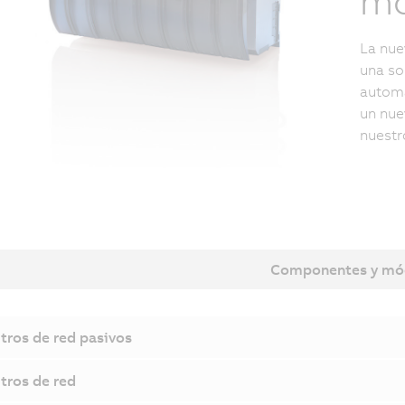
mo
La nue
una so
automa
un nue
nuestr
Componentes y mó
ltros de red pasivos
ltros de red