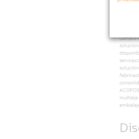
En el me
cumplir 
solucion
disponib
servoacc
solución
fabricac
consolid
ACOPOSmu
multieje
embalaje,
Dis