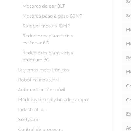
Se
Motores de par 8LT
Se
Motores paso a paso 80MP
Stepper motors 81MP
Mó
Reductores planetarios
estándar 8G
Mó
Reductores planetarios
Re
premium 8G
Sistemas mecatrónicos
Mó
Robótica industrial
Ca
Automatización móvil
Módulos de red y bus de campo
Ca
Industrial IoT
Ex
Software
Ac
Control de procesos