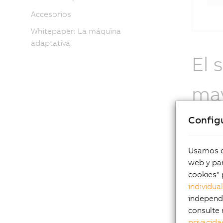
Accesorios
Whitepaper: La máquina
adaptativa
El 
may
cli
Config
Usamos co
web y par
cookies" 
individua
independi
consulte 
privacida