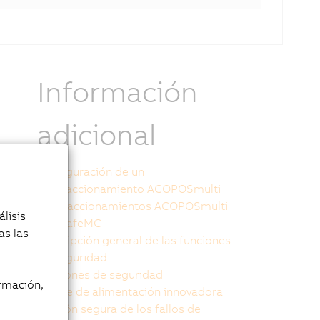
Información
adicional
Configuración de un
servoaccionamiento ACOPOSmulti
Servoaccionamientos ACOPOSmulti
lisis
con SafeMC
as las
Descripción general de las funciones
de seguridad
Funciones de seguridad
rmación,
Fuente de alimentación innovadora
Gestión segura de los fallos de