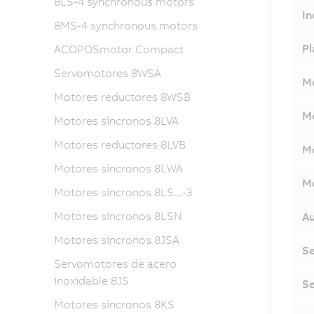
8LS-4 synchronous motors
In
8MS-4 synchronous motors
Pl
ACOPOSmotor Compact
Servomotores 8WSA
Mó
Motores reductores 8WSB
Mó
Motores síncronos 8LVA
Motores reductores 8LVB
Mó
Motores síncronos 8LWA
Mó
Motores síncronos 8LS...-3
Motores síncronos 8LSN
Au
Motores síncronos 8JSA
Se
Servomotores de acero
inoxidable 8JS
Se
Motores síncronos 8KS