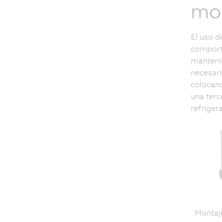
mo
El uso d
comporta
manteni
necesari
colocand
una terc
refriger
Montaj