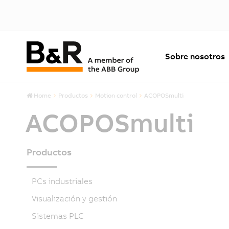
Sobre nosotros
Home
Productos
Motion control
ACOPOSmulti
ACOPOSmulti
Productos
PCs industriales
Visualización y gestión
Sistemas PLC