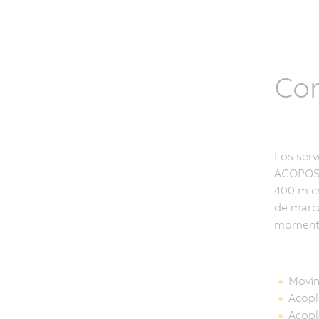
Con
Los serv
ACOPOSmu
400 micr
de marca
moment
Movim
Acopl
Acopl