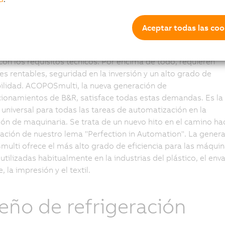
Aceptar todas las coo
rcado actual, los clientes exigen algo más que simplemente
con los requisitos técnicos. Por encima de todo, requieren
es rentables, seguridad en la inversión y un alto grado de
ilidad. ACOPOSmulti, la nueva generación de
ionamientos de B&R, satisface todas estas demandas. Es la
 universal para todas las tareas de automatización en la
ión de maquinaria. Se trata de un nuevo hito en el camino hac
ación de nuestro lema "Perfection in Automation". La gener
lti ofrece el más alto grado de eficiencia para las máquin
 utilizadas habitualmente en la industrias del plástico, el env
 la impresión y el textil.
eño de refrigeración