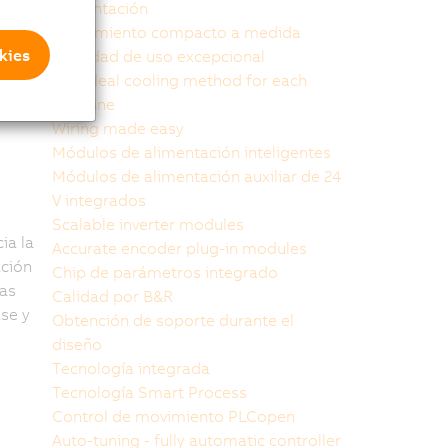
alimentación
Rendimiento compacto a medida
kies
Facilidad de uso excepcional
The ideal cooling method for each
machine
Wiring made easy
Módulos de alimentación inteligentes
Módulos de alimentación auxiliar de 24
V integrados
Scalable inverter modules
ia la
Accurate encoder plug-in modules
ación
Chip de parámetros integrado
as
Calidad por B&R
ase y
Obtención de soporte durante el
diseño
Tecnología integrada
Tecnología Smart Process
Control de movimiento PLCopen
Auto-tuning - fully automatic controller