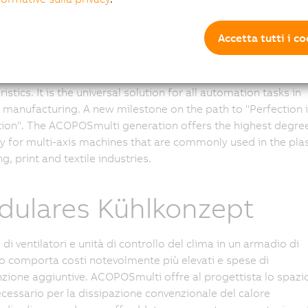
y's market, customers demand more than simply meeting
Accetta tutti i c
l requirements. Above all, customers require cost-effective
s, investment security and a high degree of availability.
ulti, the new drive generation from B&R, possesses these
istics. It is the universal solution for all automation tasks in
manufacturing. A new milestone on the path to "Perfection 
on". The ACOPOSmulti generation offers the highest degree
cy for multi-axis machines that are commonly used in the plas
g, print and textile industries.
ulares Kühlkonzept
o di ventilatori e unità di controllo del clima in un armadio di
comporta costi notevolmente più elevati e spese di
ione aggiuntive. ACOPOSmulti offre al progettista lo spazi
ecessario per la dissipazione convenzionale del calore