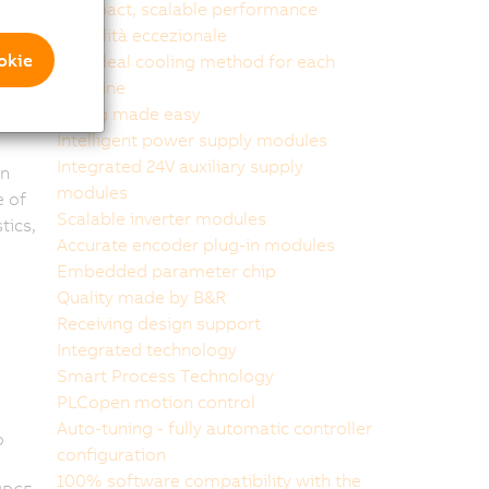
Compact, scalable performance
Usabilità eccezionale
ookie
The ideal cooling method for each
machine
Wiring made easy
Intelligent power supply modules
Integrated 24V auxiliary supply
in
modules
 of
Scalable inverter modules
tics,
Accurate encoder plug-in modules
Embedded parameter chip
Quality made by B&R
Receiving design support
Integrated technology
Smart Process Technology
PLCopen motion control
Auto-tuning - fully automatic controller
o
configuration
100% software compatibility with the