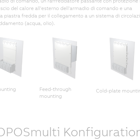
adio di comando, un raffreddatore passante con protezione 
ilascio del calore all'esterno dell'armadio di comando e una
 a piastra fredda per il collegamento a un sistema di circolaz
eddamento (acqua, olio).
ounting
Feed-through
Cold-plate mounti
mounting
POSmulti Konfiguratio