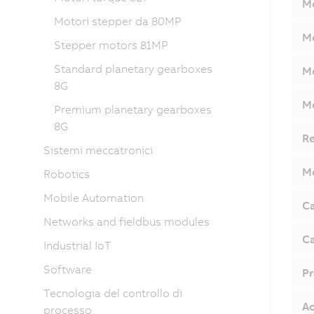
Mo
Motori stepper da 80MP
Mo
Stepper motors 81MP
Standard planetary gearboxes
Mo
8G
Mo
Premium planetary gearboxes
8G
Re
Sistemi meccatronici
Mo
Robotics
Mobile Automation
Ca
Networks and fieldbus modules
Ca
Industrial IoT
Software
Pr
Tecnologia del controllo di
Ac
processo