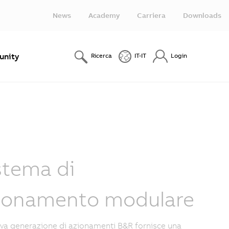
News
Academy
Carriera
Downloads
nity
Ricerca
IT-IT
Login
stema di
ionamento modulare
va generazione di azionamenti B&R fornisce una