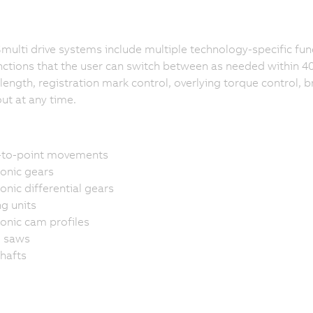
lti drive systems include multiple technology-specific fun
nctions that the user can switch between as needed within 40
length, registration mark control, overlying torque control, 
out at any time.
-to-point movements
ronic gears
onic differential gears
ng units
ronic cam profiles
g saws
shafts