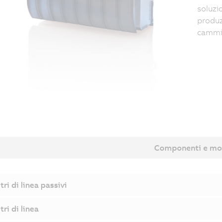
soluzi
produz
cammin
Componenti e mo
ltri di linea passivi
ltri di linea