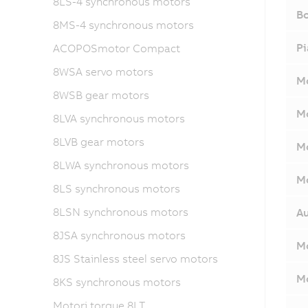
8LS-4 synchronous motors
Bo
8MS-4 synchronous motors
Pi
ACOPOSmotor Compact
8WSA servo motors
Mo
8WSB gear motors
Mo
8LVA synchronous motors
8LVB gear motors
Mo
8LWA synchronous motors
Mo
8LS synchronous motors
8LSN synchronous motors
Au
8JSA synchronous motors
Mo
8JS Stainless steel servo motors
Mo
8KS synchronous motors
Motori torque 8LT