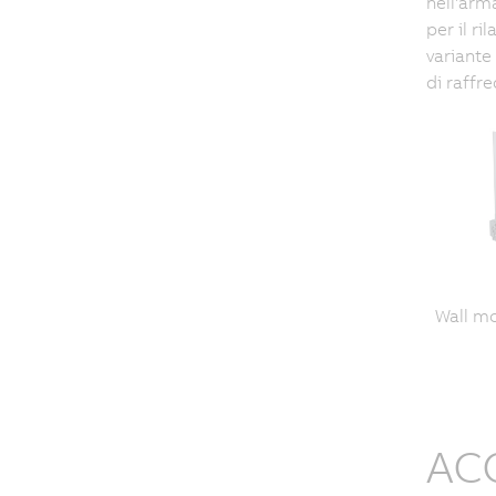
nell'arm
per il r
variante
di raffr
Wall m
ACO