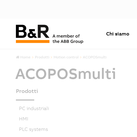
Chi siamo
Home
Prodotti
Motion control
ACOPOSmulti
ACOPOSmulti
Prodotti
PC industriali
HMI
PLC systems