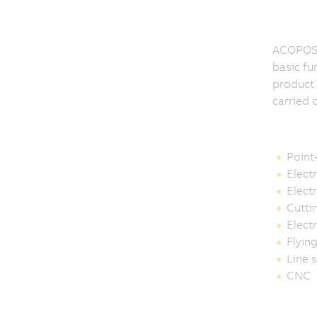
ACOPOSmu
basic fu
product 
carried 
Point
Elect
Electr
Cutti
Elect
Flyin
Line 
CNC