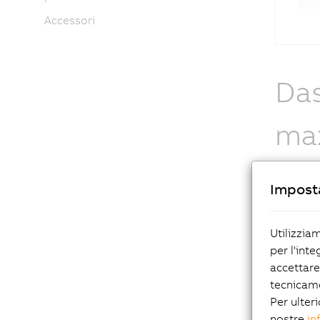
Accessori
Das
ma
Imposta
Utilizzia
per l'inte
accettare
tecnicam
Per ulteri
nostre
in