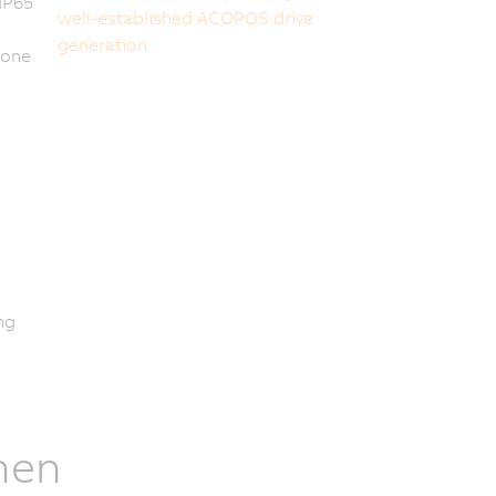
IP65
well-established ACOPOS drive
generation
ione
ng
nen