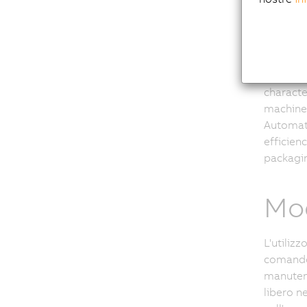
In toda
technica
solution
ACOPOSm
character
machine 
Automati
efficien
packagin
Mod
L'utilizz
comando 
manutenz
libero n