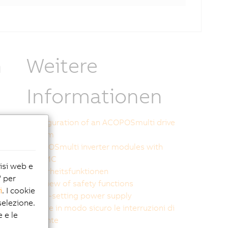
n
Weitere
Informationen
Configuration of an ACOPOSmulti drive
system
ACOPOSmulti inverter modules with
SafeMC
lisi web e
Sicherheitsfunktionen
" per
Overview of safety functions
i
. I cookie
Trend-setting power supply
elezione.
Gestire in modo sicuro le interruzioni di
e e le
corrente