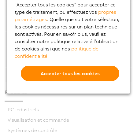
"Accepter tous les cookies" pour accepter ce
Plaque signalétique électronique
type de traitement, ou effectuez vos
propres
paramétrages
. Quelle que soit votre sélection,
Type et taille de refroidissement
les cookies nécessaires sur un plan technique
sont activés. Pour en savoir plus, veuillez
Technologie codeur
consulter notre politique relative é l‘utilisation
de cookies ainsi que nos
politique de
Capacité de charge de l'extrêmité de l'arbre et
confidentialité
.
des roulements
Accepter tous les cookies
Options moteur
Produits
PC industriels
Visualisation et commande
Systèmes de contrôle