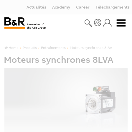
Actualités
Academy
Career
Téléchargements
Home
Produits
Entraînements
Moteurs synchrones 8LVA
Moteurs synchrones 8LVA