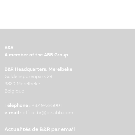
B&R
A member of the ABB Group
B&R Headquarters: Merelbeke
Guldensporenpark 28
9820 Merelbeke
Belgique
Téléphone :
+32 92325001
e-mail :
office.br
@
be.abb.com
Actualités de B&R par email