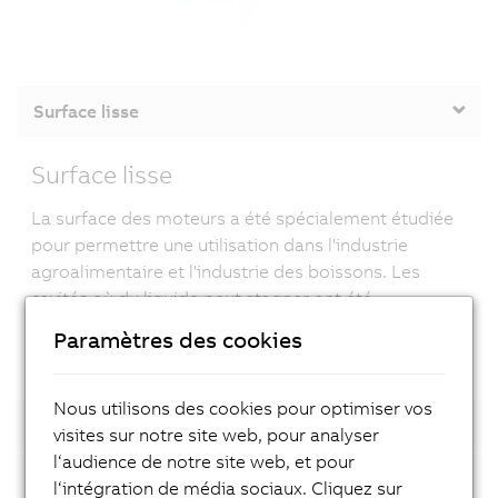
Surface lisse
Surface lisse
La surface des moteurs a été spécialement étudiée
pour permettre une utilisation dans l'industrie
agroalimentaire et l'industrie des boissons. Les
cavités où du liquide peut stagner ont été
délibérément éliminées.
Paramètres des cookies
Nous utilisons des cookies pour optimiser vos
Points forts
visites sur notre site web, pour analyser
l‘audience de notre site web, et pour
Type de raccordement
l‘intégration de média sociaux. Cliquez sur