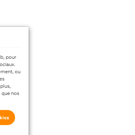
eb, pour
ociaux.
tement, ou
les
plus,
si que nos
kies