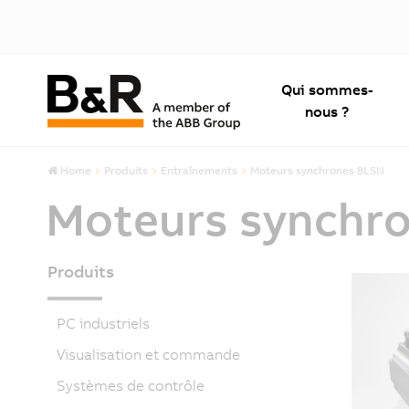
Qui sommes-
nous ?
Home
Produits
Entraînements
Moteurs synchrones 8LSN
Moteurs synchr
Produits
PC industriels
Visualisation et commande
Systèmes de contrôle