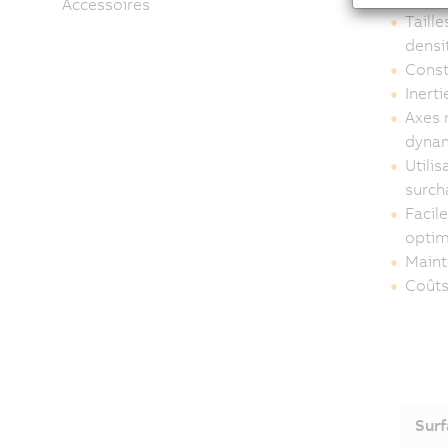
Accessoires
Taill
densi
Constr
Inerti
Axes 
dyna
Utilis
surch
Facile
optim
Maint
Coûts
Surf