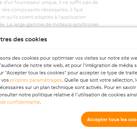
 d'un fournisseur unique, il ne suffit pas de
 des composants nécessaires, il faut
t qu'ils soient adaptés à l'application
ée. La large gamme de moteurs synchrones
s 8LSN à inertie élevée satisfait aisément aux
tres des cookies
s de base telles qu'un nombre de pièces
s limité, une maintenance simple et une
e réduite.
isons des cookies pour optimiser vos visites sur notre site w
la technologie de transmission de puissance
l‘audience de notre site web, et pour l‘intégration de média s
 est capital pour le succès d'un concept de
ur "Accepter tous les cookies" pour accepter ce type de trai
 Dans le monde entier, les spécialistes des
z vos
propres paramétrages
. Quelle que soit votre sélection, 
 de B&R sont à votre disposition pour vous
écessaires sur un plan technique sont activés. Pour en savoir 
néficier de leur expertise en mécatronique.
onsulter notre politique relative é l‘utilisation de cookies ain
osants d'automatisation B&R : la
 de confidentialité
.
e, l'électronique, la technologie et
tion au service d'un rendement maximal.
Accepter tous les coo
es des servomoteurs B&R pour votre
on :