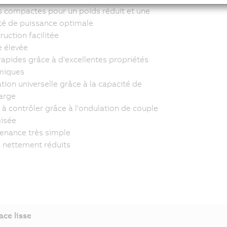
es compactes pour un poids réduit et une
té de puissance optimale
uction facilitée
e élevée
rapides grâce à d'excellentes propriétés
miques
ation universelle grâce à la capacité de
arge
 à contrôler grâce à l'ondulation de couple
isée
enance très simple
 nettement réduits
ace lisse