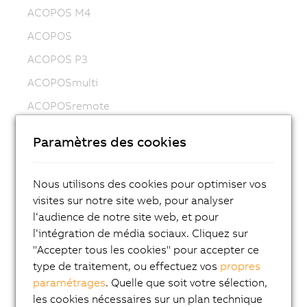
ACOPOS M4
ACOPOS
ACOPOS P3
ACOPOSmulti
ACOPOSremote
ACOPOSmotor
Paramètres des cookies
Variable frequency drives (VFD)
8LS-4 synchronous motors
Nous utilisons des cookies pour optimiser vos
8MS-4 synchronous motors
visites sur notre site web, pour analyser
l‘audience de notre site web, et pour
ACOPOSmotor Compact
l‘intégration de média sociaux. Cliquez sur
Servomoteurs 8WSA
"Accepter tous les cookies" pour accepter ce
type de traitement, ou effectuez vos
propres
Motoréducteurs 8WSB
paramétrages
. Quelle que soit votre sélection,
Moteurs synchrones 8LVA
les cookies nécessaires sur un plan technique