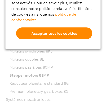
sont activés. Pour en savoir plus, veuillez
Motoréducteurs 8LVB
consulter notre politique relative é l‘utilisation
Moteurs synchrones 8LWA
de cookies ainsi que nos
politique de
Moteurs synchrones 8LS
confidentialité
.
Moteurs synchrones 8LSN
Accepter tous les cookies
Moteurs synchrones 8JSA
Servomoteurs inox 8JS
Moteurs synchrones 8KS
Moteurs couples 8LT
Moteurs pas à pas 80MP
Stepper motors 81MP
Réducteur planétaire standard 8G
Premium planetary gearboxes 8G
Systèmes mécatroniques