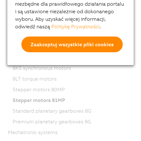
niezbędne dla prawidłowego działania portalu
8LVB gear motors
i są ustawione niezależnie od dokonanego
8LWA synchronous motors
wyboru. Aby uzyskać więcej informacji,
8LS synchronous motors
odwiedź naszą
Politykę Prywatności
.
8LSN synchronous motors
Zaakceptuj wszystkie pliki cookies
8JSA synchronous motors
8JS Stainless steel servo motors
8KS synchronous motors
8LT torque motors
Stepper motors 80MP
Stepper motors 81MP
Standard planetary gearboxes 8G
Premium planetary gearboxes 8G
Mechatronic systems