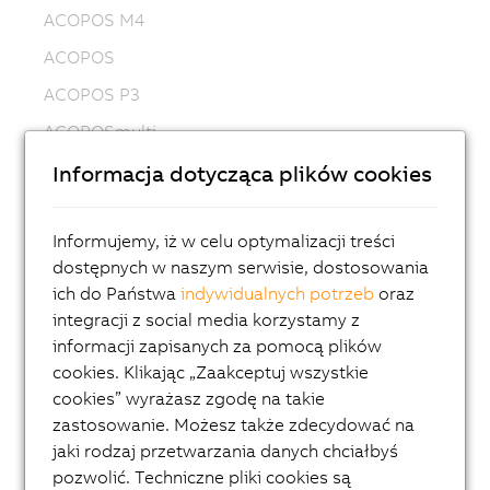
ACOPOS M4
ACOPOS
ACOPOS P3
ACOPOSmulti
ACOPOSremote
Informacja dotycząca plików cookies
ACOPOSmotor
Informujemy, iż w celu optymalizacji treści
Variable frequency drives (VFD)
dostępnych w naszym serwisie, dostosowania
8LS-4 synchronous motors
ich do Państwa
indywidualnych potrzeb
oraz
8MS-4 synchronous motors
integracji z social media korzystamy z
informacji zapisanych za pomocą plików
ACOPOSmotor Compact
cookies. Klikając „Zaakceptuj wszystkie
8WSA servo motors
cookies” wyrażasz zgodę na takie
zastosowanie. Możesz także zdecydować na
8WSB gear motors
jaki rodzaj przetwarzania danych chciałbyś
8LVA synchronous motors
pozwolić. Techniczne pliki cookies są