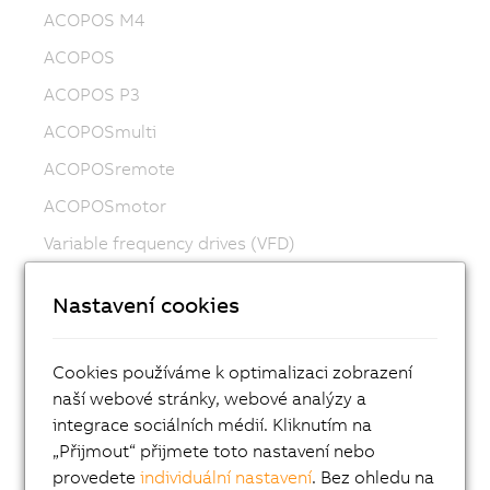
ACOPOS M4
ACOPOS
ACOPOS P3
ACOPOSmulti
ACOPOSremote
ACOPOSmotor
Variable frequency drives (VFD)
8LS-4 synchronous motors
Nastavení cookies
8MS-4 synchronous motors
ACOPOSmotor Compact
Cookies používáme k optimalizaci zobrazení
8WSA servo motors
naší webové stránky, webové analýzy a
integrace sociálních médií. Kliknutím na
8WSB gear motors
„Přijmout“ přijmete toto nastavení nebo
8LVA synchronous motors
provedete
individuální nastavení
. Bez ohledu na