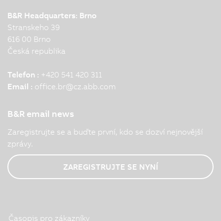
B&R Headquarters: Brno
Stranskeho 39
616 00 Brno
Česká republika
Telefon :
+420 541 420 311
Email :
office.br
@
cz.abb.com
B&R email news
Zaregistrujte se a buďte první, kdo se dozví nejnovější
zprávy.
ZAREGISTRUJTE SE NYNÍ
Časopis pro zákazníky