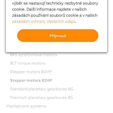
výběr se nastavují technicky nezbytné soubory
8LVB gear motors
cookie. Další informace najdete v našich
8LWA synchronous motors
zásadách používání souborů cookie a v našich
8LS synchronous motors
zásadách ochrany osobních údajů
.
8LSN synchronous motors
Přijmout
8JSA synchronous motors
8JS Stainless steel servo motors
8KS synchronous motors
8LT torque motors
Stepper motors 80MP
Stepper motors 81MP
Standard planetary gearboxes 8G
Premium planetary gearboxes 8G
Mechatronic systems