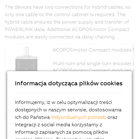
The devices have two connections for hybrid cables, so
only one cable to the control cabinet is required. The
hybrid cable ensures the power supply and transfer of
POWERLINK data. Additional ACOPOSmotor Compact
modules are easily connected via daisy chaining.
ACOPOSmotor Compact modules functi
Multi-turn and single-turn encoder var
ACOPOSmotor Compact modules are desi
Informacja dotycząca plików cookies
Informujemy, iż w celu optymalizacji treści
dostępnych w naszym serwisie, dostosowania
ich do Państwa
indywidualnych potrzeb
oraz
integracji z social media korzystamy z
informacji zapisanych za pomocą plików