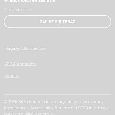
Wiadomości e-mail B&R
Zarejestruj się
ZAPISZ SIĘ TERAZ
Magazyn dla klientów
ABB Automation
Kontakt
© 2026 B&R |
Imprint
|
Informacje dotyczące ochrony
prywatności
|
Accessibility Statement
|
GTC
|
Informacja
dotycząca plików cookies