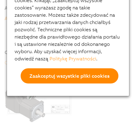
cookies. Klikając „Zaakceptuj wszystkie
cookies” wyrażasz zgodę na takie
Additional information
zastosowanie. Możesz także zdecydować na
ACOPOSmotor Compact
jaki rodzaj przetwarzania danych chciałbyś
8D1 - General motor data
pozwolić. Techniczne pliki cookies są
8D1 - Order key
niezbędne dla prawidłowego działania portalu
i są ustawione niezależnie od dokonanego
wyboru. Aby uzyskać więcej informacji,
Online tools
odwiedź naszą
Politykę Prywatności
.
CAD configurator
Zaakceptuj wszystkie pliki cookies