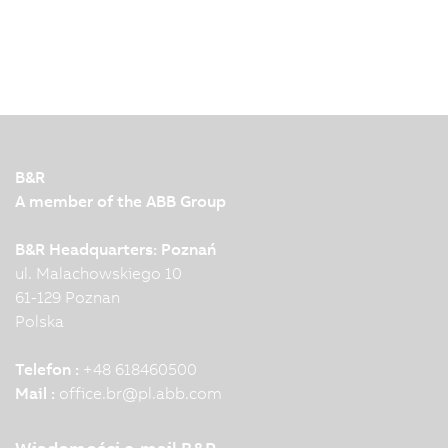
B&R
A member of the ABB Group
B&R Headquarters: Poznań
ul. Malachowskiego 10
61-129 Poznan
Polska
Telefon :
+48 618460500
Mail :
office.br
@
pl.abb.com