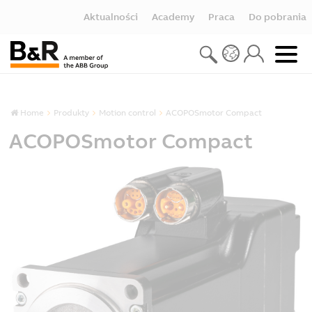
Aktualności
Academy
Praca
Do pobrania
Home
Produkty
Motion control
ACOPOSmotor Compact
ACOPOSmotor Compact