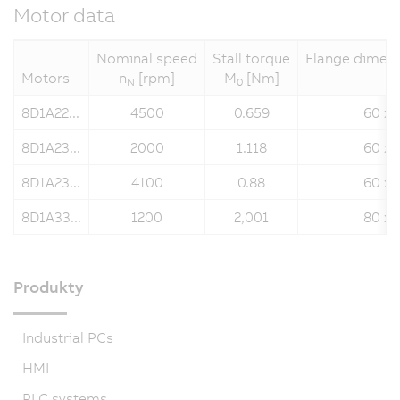
Motor data
Nominal speed
Stall torque
Flange dimen
Motors
n
[rpm]
M
[Nm]
N
0
8D1A22...
4500
0.659
60 x 
8D1A23...
2000
1.118
60 x 
8D1A23...
4100
0.88
60 x 
8D1A33...
1200
2,001
80 x 
Produkty
Industrial PCs
HMI
PLC systems