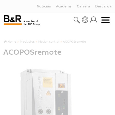
Noticias
Academy
Carrera
Descargar
Home
Productos
Motion control
ACOPOSremote
ACOPOSremote