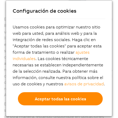
Configuración de cookies
El cableado estándar de los variadores ACOPOSremote
8CVI se realiza mediante cables híbridos, simplemente
Usamos cookies para optimizar nuestro sitio
uniendo los módulos individuales en una estructura de
web para usted, para análisis web y para la
línea. Estos cables híbridos deben soportar grandes
integración de redes sociales. Haga clic en
exigencias: además de las tareas principales de
"Aceptar todas las cookies" para aceptar esta
suministro de energía y de gestión de la comunicación
forma de tratamiento o realizar
ajustes
de red, también deben tenerse en cuenta otros
individuales
. Las cookies técnicamente
aspectos como la tecnología de conectores, la
necesarias se establecen independientemente
manejabilidad y el radio de curvatura. La suma de estas
de la selección realizada. Para obtener más
demandas da como resultado un límite práctico para el
información, consulte nuestra política sobre el
diámetro del cable, lo que a su vez limita la corriente
uso de cookies y nuestros
avisos de privacidad
.
máxima disponible para alimentar los variadores
ACOPOSmulti65 8CVI en esta estructura de línea.
Aceptar todas las cookies
En aplicaciones donde esta corriente máxima no es
suficiente, la potencia necesaria se debe proporcionar
de otra manera, estando disponible en ubicaciones