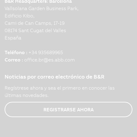
B&R Headquarters: Barcelona
Vallsolana Garden Business Park,
Edificio Kibo,
Cami de Can Camps, 17-19
08174 Sant Cugat del Valles
España
Teléfono :
+34 935689965
Correo :
office.br
@
es.abb.com
Noticias por correo electrónico de B&R
Regístrese ahora y sea el primero en conocer las
últimas novedades.
REGISTRARSE AHORA