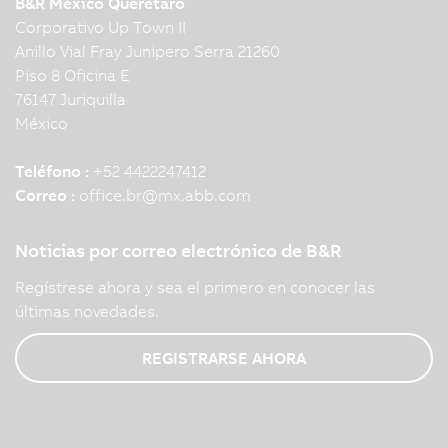
B&R Mexico Querétaro
Corporativo Up Town II
Anillo Vial Fray Junipero Serra 21260
Piso 8 Oficina E
76147 Juriquilla
México
Teléfono :
+52 4422247412
Correo :
office.br
@
mx.abb.com
Noticias por correo electrónico de B&R
Regístrese ahora y sea el primero en conocer las
últimas novedades.
REGISTRARSE AHORA