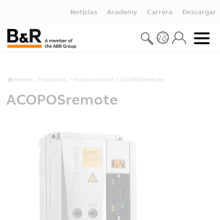
Noticias
Academy
Carrera
Descargar
Home
Productos
Motion control
ACOPOSremote
ACOPOSremote