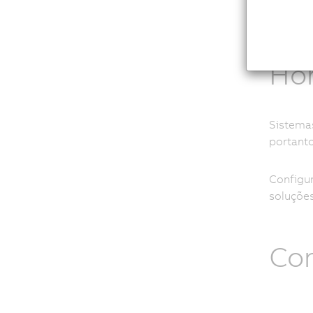
torque q
negativ
Ho
Sistema
portanto
Configu
soluções
Co