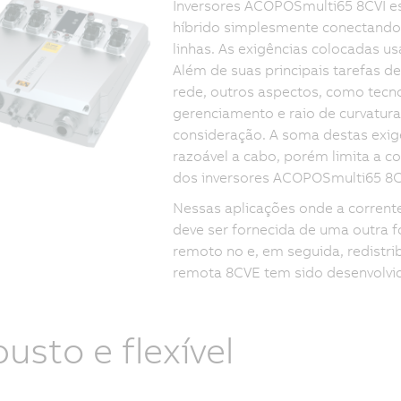
Inversores ACOPOSmulti65 8CVI e
híbrido simplesmente conectandos
linhas. As exigências colocadas u
Além de suas principais tarefas 
rede, outros aspectos, como tecn
gerenciamento e raio de curvatu
consideração. A soma destas exi
razoável a cabo, porém limita a c
dos inversores ACOPOSmulti65 8CVI
Nessas aplicações onde a corrente
deve ser fornecida de uma outra fo
remoto no e, em seguida, redistri
remota 8CVE tem sido desenvolvi
usto e flexível