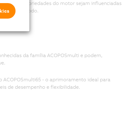
de que as propriedades do motor sejam influenciadas
oníveis em todo.
kies
onhecidas da família ACOPOSmulti e podem,
ve.
o ACOPOSmulti65 - o aprimoramento ideal para
is de desempenho e flexibilidade.