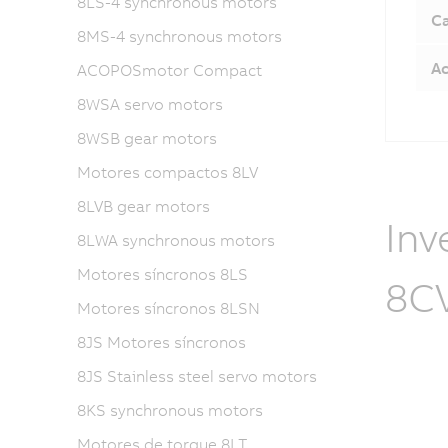
8LS-4 synchronous motors
C
8MS-4 synchronous motors
Ac
ACOPOSmotor Compact
8WSA servo motors
8WSB gear motors
Motores compactos 8LV
8LVB gear motors
Inv
8LWA synchronous motors
Motores síncronos 8LS
8CV
Motores síncronos 8LSN
8JS Motores síncronos
8JS Stainless steel servo motors
8KS synchronous motors
Motores de torque 8LT