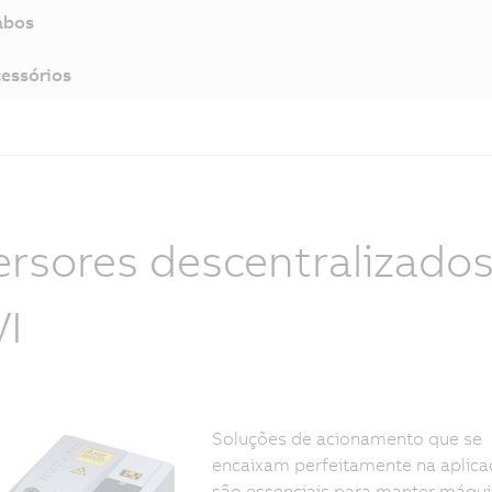
abos
essórios
ersores descentralizado
I
Soluções de acionamento que se
encaixam perfeitamente na aplica
são essenciais para manter máqu