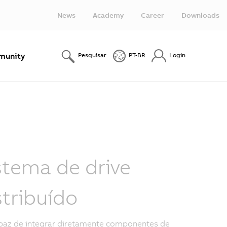
News
Academy
Career
Downloads
unity
Pesquisar
PT-BR
Login
stema de drive
stribuído
paz de integrar diretamente componentes de