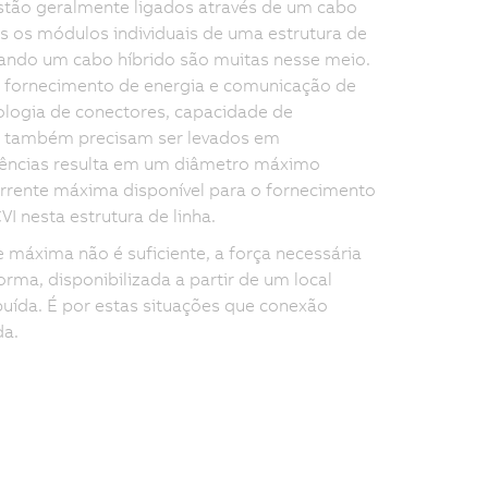
stão geralmente ligados através de um cabo
 os módulos individuais de uma estrutura de
sando um cabo híbrido são muitas nesse meio.
de fornecimento de energia e comunicação de
ologia de conectores, capacidade de
ra também precisam ser levados em
gências resulta em um diâmetro máximo
orrente máxima disponível para o fornecimento
 nesta estrutura de linha.
 máxima não é suficiente, a força necessária
rma, disponibilizada a partir de um local
buída. É por estas situações que conexão
da.