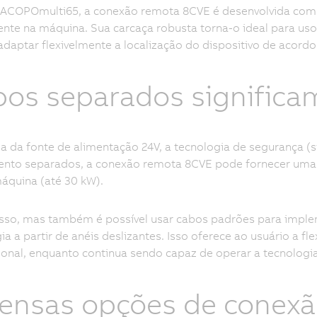
o ACOPOmulti65, a conexão remota 8CVE é desenvolvida com
nte na máquina. Sua carcaça robusta torna-o ideal para uso
adaptar flexivelmente a localização do dispositivo de acordo
os separados significam
a da fonte de alimentação 24V, a tecnologia de segurança (
nto separados, a conexão remota 8CVE pode fornecer uma q
áquina (até 30 kW).
sso, mas também é possível usar cabos padrões para implem
ia a partir de anéis deslizantes. Isso oferece ao usuário a f
onal, enquanto continua sendo capaz de operar a tecnologia
ensas opções de conex