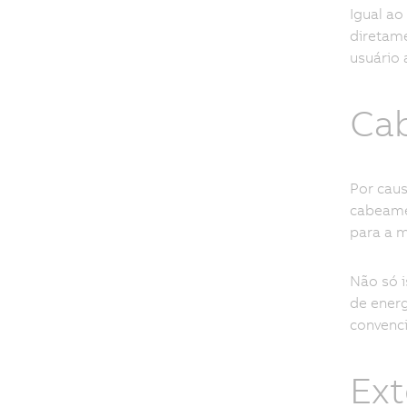
Igual a
diretame
usuário 
Cab
Por caus
cabeame
para a m
Não só i
de energ
convenci
Ext