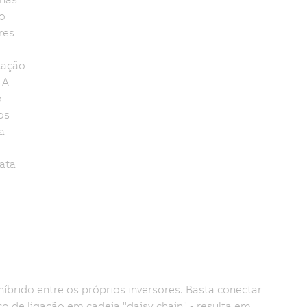
so
res
tação
 A
o
os
a
ata
rido entre os próprios inversores. Basta conectar
 de ligação em cadeia "daisy chain" - resulta em