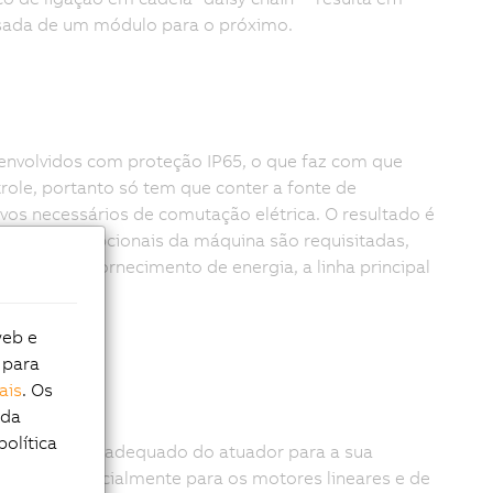
assada de um módulo para o próximo.
nvolvidos com proteção IP65, o que faz com que
role, portanto só tem que conter a fonte de
ivos necessários de comutação elétrica. O resultado é
s funções opcionais da máquina são requisitadas,
sário de fornecimento de energia, a linha principal
web e
 para
ais
. Os
 da
política
scolher o mais adequado do atuador para a sua
alação, especialmente para os motores lineares e de