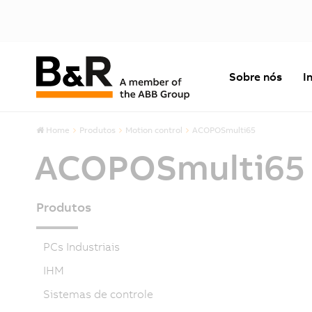
Sobre nós
I
Home
Produtos
Motion control
ACOPOSmulti65
ACOPOSmulti65
Produtos
PCs Industriais
IHM
Sistemas de controle