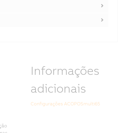
s
Informações
adicionais
Configurações ACOPOSmulti65
ção
inas