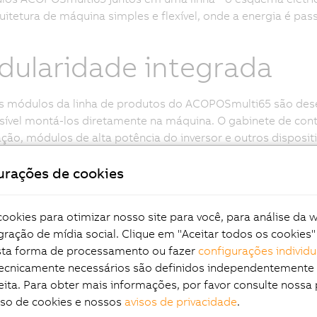
itetura de máquina simples e flexível, onde a energia é p
ularidade integrada
s módulos da linha de produtos do ACOPOSmulti65 são dese
sível montá-los diretamente na máquina. O gabinete de cont
ção, módulos de alta potência do inversor e outros disposit
cação muito mais fácil de arquiteturas modulares. Quando a
urações de cookies
em facilmente ser conectadas, com o dimensionamento neces
ina usando cabos híbridos.
okies para otimizar nosso site para você, para análise da 
eção de motor livre
gração de mídia social. Clique em "Aceitar todos os cookies"
esta forma de processamento ou fazer
configurações individu
tecnicamente necessários são definidos independentemente
eita. Para obter mais informações, por favor consulte nossa 
que o inversor é separado do motor, o usuário é livre de e
uso de cookies e nossos
avisos de privacidade
.
de acionamento. Este é provavelmente o melhor tipo de inst