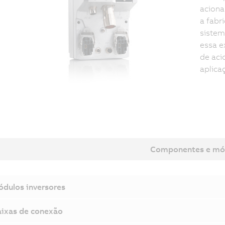
aciona
a fabr
sistem
essa e
de aci
aplica
Componentes e mó
dulos inversores
ixas de conexão