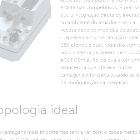
e sistemas competitivos. É por is
que a integração direta de inverso
no ambiente do atuador - sem a
necessidade de medidas de adap
- representam uma situação ideal.
B&R atende a esse requisito com 
novo sistema de drivers distribuid
ACOPOSmulti65, os quais tem um
arquitetura que oferece muitas
vantagens diferentes quando se tr
de configuração da máquina.
opologia ideal
vantagens mais importantes tem a ver com o cabeamento híb
os ACOPOSmulti65 juntos em uma linha - o esquema elétrico