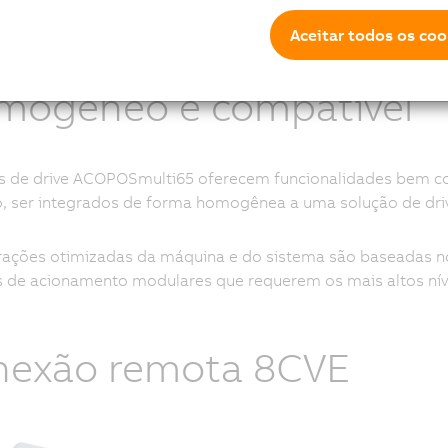
ue estão se tornando cada vez mais prevalentes. Isso impe
amente, e as dinâmicas máximas possíveis permaneçam disp
Aceitar todos os coo
mogêneo e compatível
s de drive ACOPOSmulti65 oferecem funcionalidades bem c
, ser integrados de forma homogênea a uma solução de dri
rações otimizadas da máquina e do sistema são baseadas n
 de acionamento modulares que requerem os mais altos níve
nexão remota 8CVE