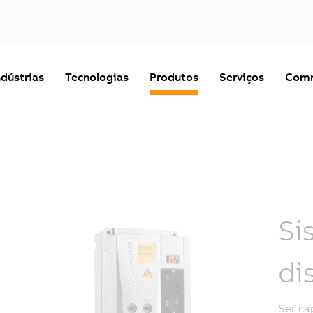
ndústrias
Tecnologias
Produtos
Serviços
Comm
Si
di
Ser ca