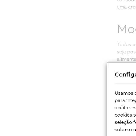
uma arqu
Mod
Todos o
seja pos
alimenta
uma apli
Config
elas pod
da máqu
Usamos co
Sel
para inte
aceitar 
cookies 
seleção f
Uma vez 
sobre o 
solução 