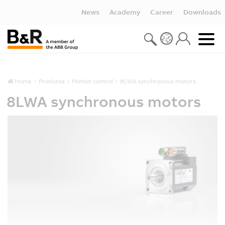
News
Academy
Career
Downloads
Home
Produtos
Motion control
8LWA synchronous motors
8LWA synchronous motors