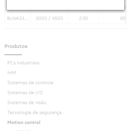
8LWA23...
3000 / 4500
1.5
60 x
8LWA33...
3000 / 4500
2.95
80 x
Produtos
PCs Industriais
IHM
Sistemas de controle
Sistemas de I/O
Sistemas de visão
Tecnologia de segurança
Motion control