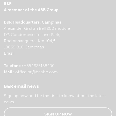
B&R
A member of the ABB Group
B&R Headquarters: Campinas
Alexander Grahan Bell 200 module
D2, Condominio Techno Park,
Rod Anhanguera, Km 104,5
13069-310 Campinas
Brazil
Telefone :
+55 1925138400
Mail :
office.br
@
br.abb.com
B&R email news
Sign up now and be the first to know about the latest
news.
SIGN UP NOW