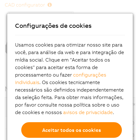
CAD configurator
Configurações de cookies
Usamos cookies para otimizar nosso site para
você, para análise da web e para integração de
mídia social. Clique em "Aceitar todos os
cookies" para aceitar esta forma de
processamento ou fazer
configurações
individuais
. Os cookies tecnicamente
Motor data
necessários são definidos independentemente
da seleção feita. Para obter mais informações,
Nominal speed
Stall torque
Flange dimen
por favor consulte nossa política sobre o uso
Motors
n
[rpm]
M
[Nm]
de cookies e nossos
avisos de privacidade
.
N
0
8LWA13...
4500
0.36
40 x
Aceitar todos os cookies
8LWA22...
3000 / 4500
0.775
60 x