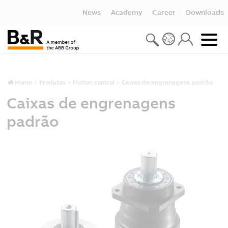
News
Academy
Career
Downloads
Home
Produtos
Motion control
Caixas de engrenagens padrão
Caixas de engrenagens
padrão