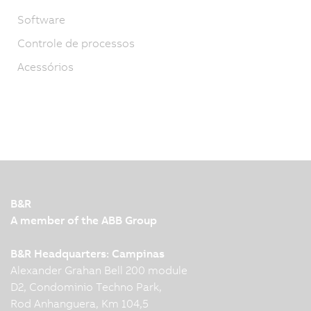
Software
Controle de processos
Acessórios
B&R
A member of the ABB Group
B&R Headquarters: Campinas
Alexander Grahan Bell 200 module
D2, Condominio Techno Park,
Rod Anhanguera, Km 104,5