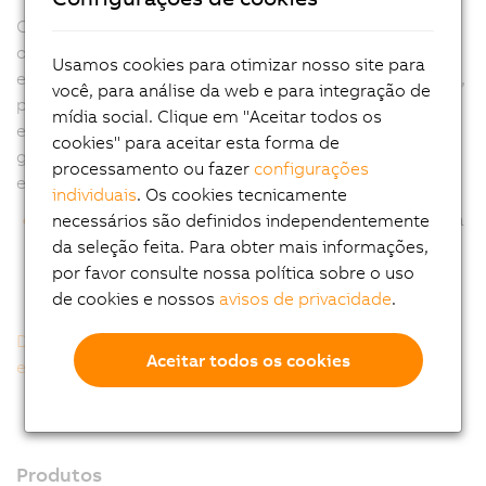
Com a série 8GP55, você também é capaz de combinar
os rolamentos e a geometria de saída da série 8GP60,
Usamos cookies para otimizar nosso site para
em combinação com a folga de torção da série padrão,
você, para análise da web e para integração de
para as aplicações que não necessitam de folga
mídia social. Clique em "Aceitar todos os
extremamente reduzida. Isto torna possível manipular
cookies" para aceitar esta forma de
grandes forças radiais e axiais, de uma forma
processamento ou fazer
configurações
economicamente eficiente.
individuais
. Os cookies tecnicamente
Isso oferece uma solução de custo otimizado, para a
necessários são definidos independentemente
implementação altas forças, em aplicações onde o
da seleção feita. Para obter mais informações,
nível de folga da série padrão é suficiente.
por favor consulte nossa política sobre o uso
de cookies e nossos
avisos de privacidade
.
Determinação do código de pedido da caixa de
Aceitar todos os cookies
engrenagem planetária
Produtos