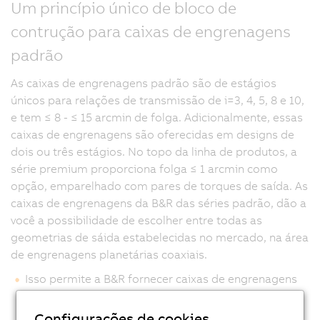
Um princípio único de bloco de
contrução para caixas de engrenagens
padrão
As caixas de engrenagens padrão são de estágios
únicos para relações de transmissão de i=3, 4, 5, 8 e 10,
e tem ≤ 8 - ≤ 15 arcmin de folga. Adicionalmente, essas
caixas de engrenagens são oferecidas em designs de
dois ou três estágios. No topo da linha de produtos, a
série premium proporciona folga ≤ 1 arcmin como
opção, emparelhado com pares de torques de saída. As
caixas de engrenagens da B&R das séries padrão, dão a
você a possibilidade de escolher entre todas as
geometrias de sáida estabelecidas no mercado, na área
de engrenagens planetárias coaxiais.
Isso permite a B&R fornecer caixas de engrenagens
para aplicações já existentes, sem ter que fazer
alterações na máquina.
Configurações de cookies