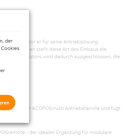
n, der
welchen Aktor er für seine Antriebslösung
e Cookies
Torquemotoren stellt diese Art des Einbaus die
eingesetzten Motors wird dadurch ausgeschlossen, die
rer
eren
täten aus der ACOPOSmulti Antriebsfamilie und fügt
POSremote - der idealen Ergänzung für modulare