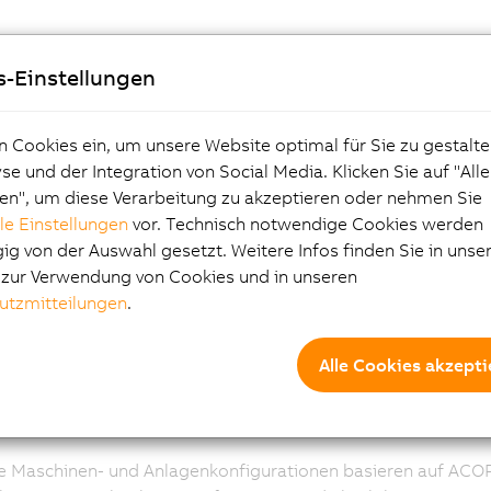
ie Motorwahl
s-Einstellungen
n Cookies ein, um unsere Website optimal für Sie zu gestalte
n vom Motor getrennten Aufbau steht es dem Anwender frei, 
e und der Integration von Social Media. Klicken Sie auf "All
t. Speziell für die immer häufiger eingesetzten Linear- und 
en", um diese Verarbeitung zu akzeptieren oder nehmen Sie
ste Variante dar. Eine Beeinflussung der Eigenschaften des 
lle Einstellungen
vor. Technisch notwendige Cookies werden
mögliche Dynamik steht in vollem Umfang zur Verfügung.
g von der Auswahl gesetzt. Weitere Infos finden Sie in unse
e zur Verwendung von Cookies und in unseren
mogen und kompatibel
utzmitteilungen
.
Alle Cookies akzepti
OSremote Antriebssystem bietet die bekannten Funktionali
ogen in die Antriebslösung ein.
e Maschinen- und Anlagenkonfigurationen basieren auf ACO