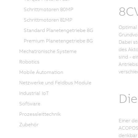
8CV
Schrittmotoren 80MP
Schrittmotoren 81MP
Optimal 
Standard Planetengetriebe 8G
Grundvo
Premium Planetengetriebe 8G
Dabei st
des Akto
Mechatronische Systeme
sind - e
Robotics
Antrieb
verschie
Mobile Automation
Netzwerke und Feldbus Module
Industrial IoT
Die
Software
Prozessleittechnik
Einer de
Zubehör
ACOPOSre
denkbar 