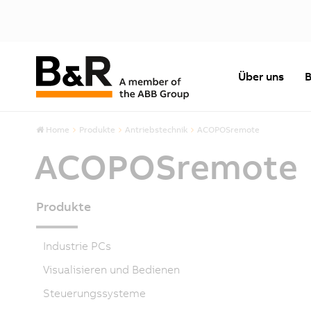
Über uns
B
Home
Produkte
Antriebstechnik
ACOPOSremote
ACOPOSremote
Produkte
Industrie PCs
Visualisieren und Bedienen
Steuerungssysteme