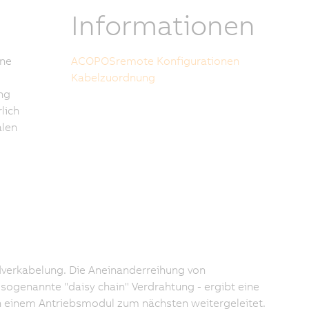
Informationen
ine
ACOPOSremote Konfigurationen
Kabelzuordnung
ng
lich
alen
dverkabelung. Die Aneinanderreihung von
sogenannte "daisy chain" Verdrahtung - ergibt eine
on einem Antriebsmodul zum nächsten weitergeleitet.