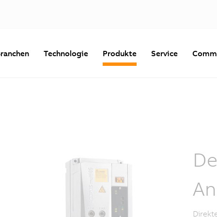
ranchen
Technologie
Produkte
Service
Commu
De
An
Direkt