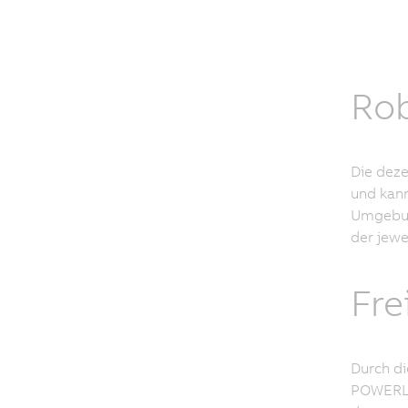
Rob
Die deze
und kann
Umgebung
der jewe
Fre
Durch di
POWERLIN