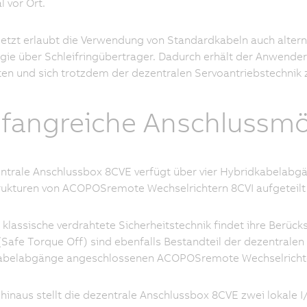
l vor Ort.
letzt erlaubt die Verwendung von Standardkabeln auch alter
gie über Schleifringübertrager. Dadurch erhält der Anwende
ten und sich trotzdem der dezentralen Servoantriebstechnik 
angreiche Anschlussmö
ntrale Anschlussbox 8CVE verfügt über vier Hybridkabelabgän
rukturen von ACOPOSremote Wechselrichtern 8CVI aufgeteilt
 klassische verdrahtete Sicherheitstechnik findet ihre Berüc
(Safe Torque Off) sind ebenfalls Bestandteil der dezentralen
abelabgänge angeschlossenen ACOPOSremote Wechselrichte
hinaus stellt die dezentrale Anschlussbox 8CVE zwei lokale I