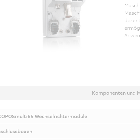
Maschi
Maschi
dezen
ermögl
Anwend
Komponenten und 
OPOSmulti65 Wechselrichtermodule
schlussboxen