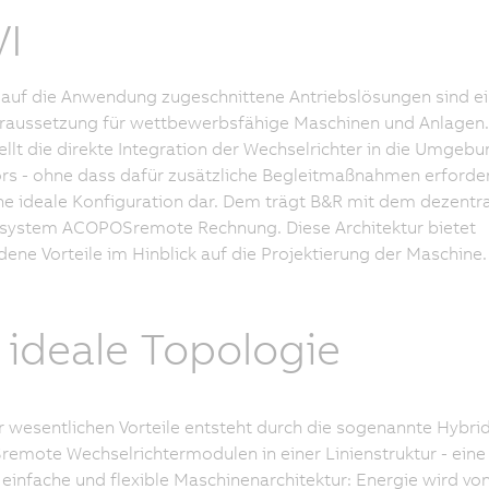
I
auf die Anwendung zugeschnittene Antriebslösungen sind e
raussetzung für wettbewerbsfähige Maschinen und Anlagen.
ellt die direkte Integration der Wechselrichter in die Umgebu
rs - ohne dass dafür zusätzliche Begleitmaßnahmen erforder
ine ideale Konfiguration dar. Dem trägt B&R mit dem dezentr
ssystem ACOPOSremote Rechnung. Diese Architektur bietet
dene Vorteile im Hinblick auf die Projektierung der Maschine.
 ideale Topologie
r wesentlichen Vorteile entsteht durch die sogenannte Hybri
mote Wechselrichtermodulen in einer Linienstruktur - eine 
einfache und flexible Maschinenarchitektur: Energie wird v