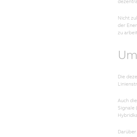
dezentra
Nicht zu
der Ener
zu arbei
Umf
Die deze
Linienst
Auch die
Signale 
Hybridk
Darüber 