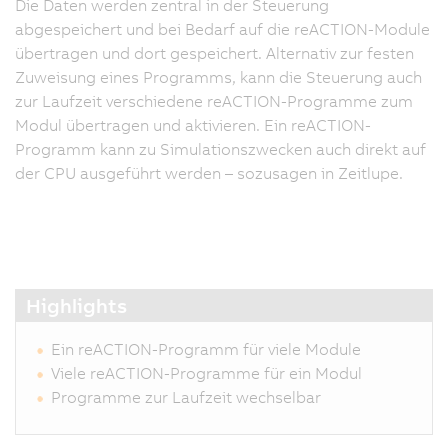
Die Daten werden zentral in der Steuerung
D
abgespeichert und bei Bedarf auf die reACTION-Module
Ü
übertragen und dort gespeichert. Alternativ zur festen
zy
Zuweisung eines Programms, kann die Steuerung auch
D
zur Laufzeit verschiedene reACTION-Programme zum
er
Modul übertragen und aktivieren. Ein reACTION-
a
Programm kann zu Simulationszwecken auch direkt auf
z
der CPU ausgeführt werden – sozusagen in Zeitlupe.
a
I
M
ü
D
A
Highlights
u
D
Ein reACTION-Programm für viele Module
k
Viele reACTION-Programme für ein Modul
ü
Programme zur Laufzeit wechselbar
d
M