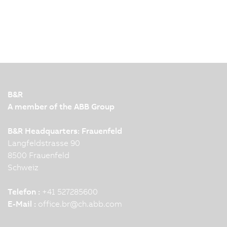
B&R
A member of the ABB Group
B&R Headquarters: Frauenfeld
Langfeldstrasse 90
8500 Frauenfeld
Schweiz
Telefon :
+41 527285600
E-Mail :
office.br
@
ch.abb.com