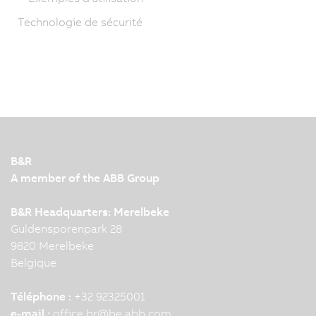
Technologie de sécurité
B&R
A member of the ABB Group
B&R Headquarters: Merelbeke
Guldensporenpark 28
9820 Merelbeke
Belgique
Téléphone :
+32 92325001
e-mail :
office.br
@
be.abb.com