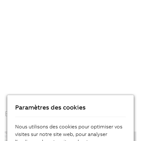
m
r
p
c
d
a
le
m
d
s
t
a
f
Paramètres des cookies
Blocs de fonction
Nous utilisons des cookies pour optimiser vos
visites sur notre site web, pour analyser