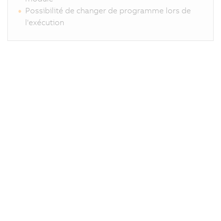
n
Possibilité de changer de programme lors de
et
l'exécution
le
t
p
êt
dé
d
la
c
d
m
U
m
d
à
la
c
tr