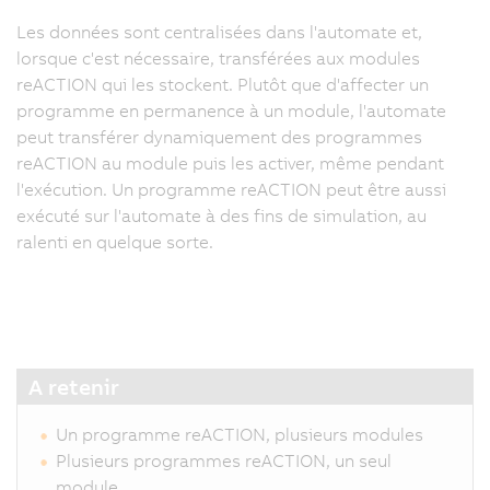
Les données sont centralisées dans l'automate et,
C
lorsque c'est nécessaire, transférées aux modules
p
reACTION qui les stockent. Plutôt que d'affecter un
le
programme en permanence à un module, l'automate
m
peut transférer dynamiquement des programmes
d
reACTION au module puis les activer, même pendant
s
l'exécution. Un programme reACTION peut être aussi
le
exécuté sur l'automate à des fins de simulation, au
d
ralenti en quelque sorte.
c
s
t
vi
d
p
A retenir
d
d
Un programme reACTION, plusieurs modules
d
Plusieurs programmes reACTION, un seul
le
module