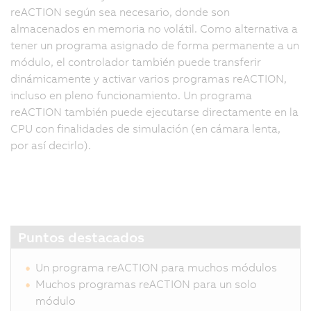
reACTION según sea necesario, donde son
q
almacenados en memoria no volátil. Como alternativa a
c
tener un programa asignado de forma permanente a un
lo
módulo, el controlador también puede transferir
m
dinámicamente y activar varios programas reACTION,
r
incluso en pleno funcionamiento. Un programa
d
reACTION también puede ejecutarse directamente en la
E
CPU con finalidades de simulación (en cámara lenta,
lo
por así decirlo).
d
cí
s
tr
ut
e
Puntos destacados
d
d
Un programa reACTION para muchos módulos
c
Muchos programas reACTION para un solo
n
módulo