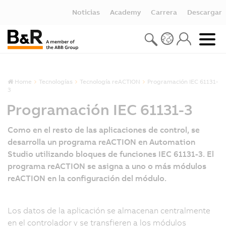
Noticias
Academy
Carrera
Descargar
Home
Tecnologías
Tecnología reACTION
Programación IEC 61131-
3
Programación IEC 61131-3
Como en el resto de las aplicaciones de control, se
desarrolla un programa reACTION en Automation
Studio utilizando bloques de funciones IEC 61131-3. El
programa reACTION se asigna a uno o más módulos
reACTION en la configuración del módulo.
Los datos de la aplicación se almacenan centralmente
Al
en el controlador y se transfieren a los módulos
ig