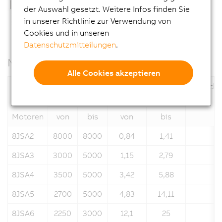
der Auswahl gesetzt. Weitere Infos finden Sie
in unserer Richtlinie zur Verwendung von
Cookies und in unseren
Datenschutzmitteilungen
.
Motordaten
Alle Cookies akzeptieren
Nenndrehzahl
Stillstandsmoment
Flansch
n
[min-1]
M
[Nm]
N
0
Motoren
von
bis
von
bis
8JSA2
8000
8000
0,84
1,41
8JSA3
3000
5000
1,15
2,79
8JSA4
3500
5000
3,42
5,88
8JSA5
2700
5000
4,83
14,11
8JSA6
2250
3000
12,1
25