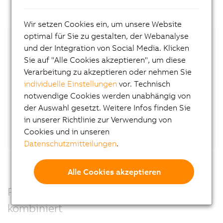
Wir setzen Cookies ein, um unsere Website
optimal für Sie zu gestalten, der Webanalyse
und der Integration von Social Media. Klicken
Nehmen Sie Kontakt mit unserem lokalen
Sie auf "Alle Cookies akzeptieren", um diese
Experten auf!
Verarbeitung zu akzeptieren oder nehmen Sie
individuelle Einstellungen
vor. Technisch
Kontakt
notwendige Cookies werden unabhängig von
der Auswahl gesetzt. Weitere Infos finden Sie
Oder vernetzen Sie sich direkt mit Wilfried
in unserer Richtlinie zur Verwendung von
Guerry
auf LinkedIn.
Cookies und in unseren
Datenschutzmitteilungen
.
Alle Cookies akzeptieren
Präzision, Kraft und Leistung – perfekt
kombiniert